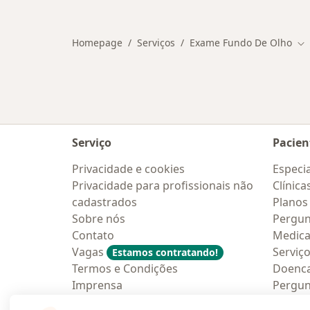
Mais na categoria: Convênios médico
Homepage
Serviços
Exame Fundo De Olho
Mu
Serviço
Pacien
Privacidade e cookies
Especia
Privacidade para profissionais não
Clínica
cadastrados
Planos
Sobre nós
Pergun
Contato
Medic
Vagas
Serviç
Estamos contratando!
Termos e Condições
Doenc
Imprensa
Pergun
Lei da Igualdade Salarial
Aplica