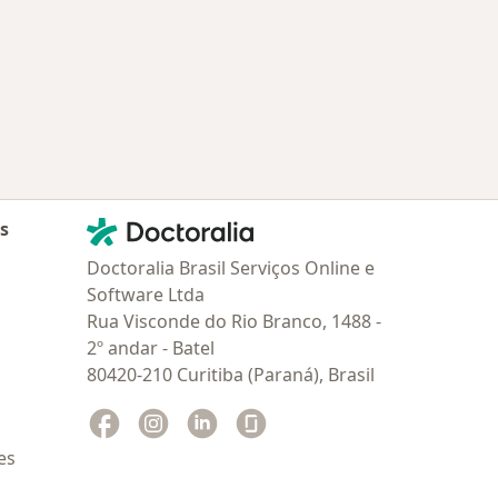
 Portão
Mais na categoria: Os médicos mais procurados
Contato
Doctoralia - Homepage
as
Doctoralia Brasil Serviços Online e
Software Ltda
Rua Visconde do Rio Branco, 1488 -
2º andar - Batel
80420-210 Curitiba (Paraná), Brasil
Facebook
abre num novo separador
Instagram
abre num novo separador
Linkedin
abre num novo separador
Glassdoor
abre num novo separador
es