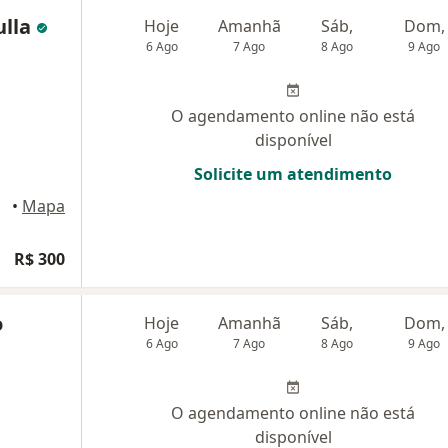
ulla
Hoje
Amanhã
Sáb,
Dom,
6 Ago
7 Ago
8 Ago
9 Ago
O agendamento online não está
disponível
Solicite um atendimento
•
Mapa
R$ 300
o
Hoje
Amanhã
Sáb,
Dom,
6 Ago
7 Ago
8 Ago
9 Ago
O agendamento online não está
disponível