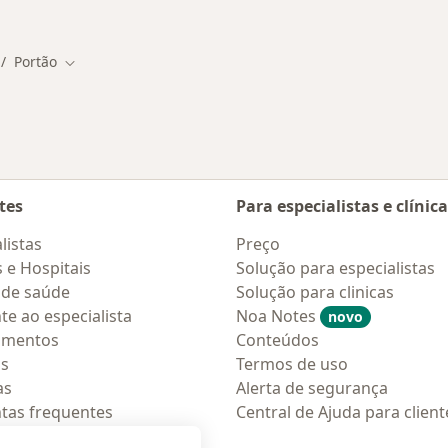
s em Portão
Mais na categoria: Serviços relacionados em
Portão
dar de cidade
Mudar de cidade
tes
Para especialistas e clínic
listas
Preço
s e Hospitais
Solução para especialistas
 de saúde
Solução para clinicas
te ao especialista
Noa Notes
novo
amentos
Conteúdos
os
Termos de uso
as
Alerta de segurança
tas frequentes
Central de Ajuda para client
ções móveis