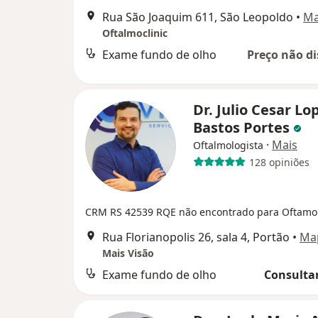
Rua São Joaquim 611, São Leopoldo
•
M
Oftalmoclinic
Exame fundo de olho
Preço não di
Dr. Julio Cesar Lo
Bastos Portes
·
Mais
Oftalmologista
128 opiniões
CRM RS 42539
RQE não encontrado para Oftamo
Rua Florianopolis 26, sala 4, Portão
•
Ma
Mais Visão
Exame fundo de olho
Consultar