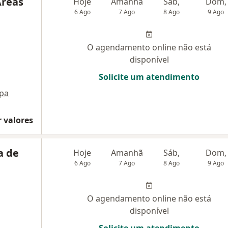
Areas
Hoje
Amanhã
Sáb,
Dom,
6 Ago
7 Ago
8 Ago
9 Ago
O agendamento online não está
disponível
Solicite um atendimento
pa
 valores
a de
Hoje
Amanhã
Sáb,
Dom,
6 Ago
7 Ago
8 Ago
9 Ago
O agendamento online não está
disponível