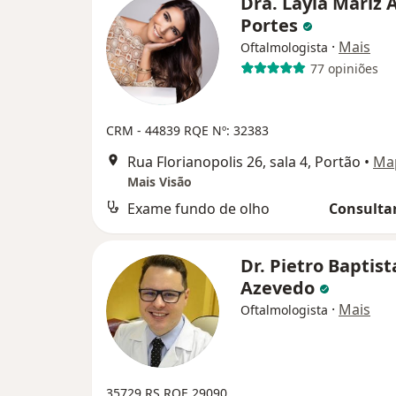
Dra. Layla Mariz 
Portes
·
Mais
Oftalmologista
77 opiniões
CRM - 44839
RQE Nº: 32383
Rua Florianopolis 26, sala 4, Portão
•
Ma
Mais Visão
Exame fundo de olho
Consultar
Dr. Pietro Baptist
Azevedo
·
Mais
Oftalmologista
35729 RS RQE 29090