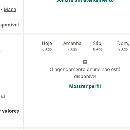
Solicite um atendimento
•
Mapa
sponível
Hoje
Amanhã
Sáb,
Dom,
6 Ago
7 Ago
8 Ago
9 Ago
a,
O agendamento online não está
disponível
Mostrar perfil
pa
 valores