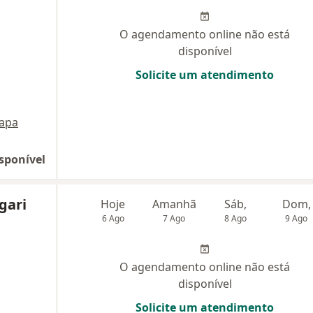
O agendamento online não está
disponível
Solicite um atendimento
apa
sponível
ogari
Hoje
Amanhã
Sáb,
Dom,
6 Ago
7 Ago
8 Ago
9 Ago
O agendamento online não está
disponível
Solicite um atendimento