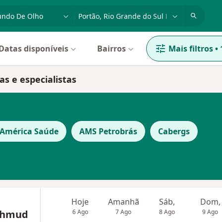
dade, doença ou nome
cidade ou região
Datas disponíveis
Bairros
Mais filtros
•
as e especialistas
 América Saúde
AMS Petrobrás
Cabergs
Hoje
Amanhã
Sáb,
Dom,
ahmud
6 Ago
7 Ago
8 Ago
9 Ago