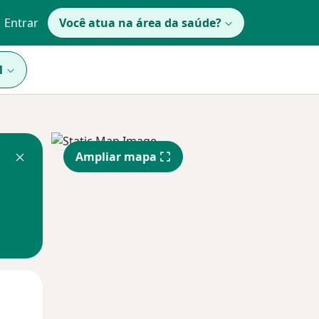
Entrar
Você atua na área da saúde?
1
Ampliar mapa
Segunda-feira
Ter,
Qua
10 Ago
11 Ago
12 Ago