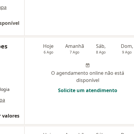
apa
sponível
pes
Hoje
Amanhã
Sáb,
Dom,
6 Ago
7 Ago
8 Ago
9 Ago
O agendamento online não está
disponível
logia
Solicite um atendimento
pa
 valores