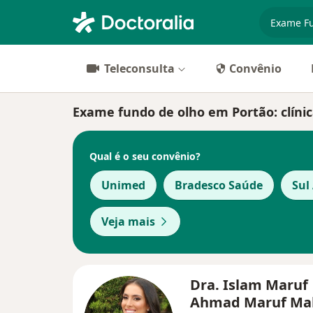
especiali
Teleconsulta
Convênio
Exame fundo de olho em Portão: clínic
Qual é o seu convênio?
Unimed
Bradesco Saúde
Sul
Veja mais
Dra. Islam Maruf
Ahmad Maruf M