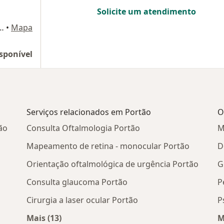
Solicite um atendimento
(Galeria Ferreira Neto), sala 203, Novo Hamburgo
•
Mapa
sponível
Serviços relacionados em Portão
O
ão
Consulta Oftalmologia Portão
M
Mapeamento de retina - monocular Portão
D
Orientação oftalmológica de urgência Portão
G
Consulta glaucoma Portão
P
Cirurgia a laser ocular Portão
P
Mais (13)
M