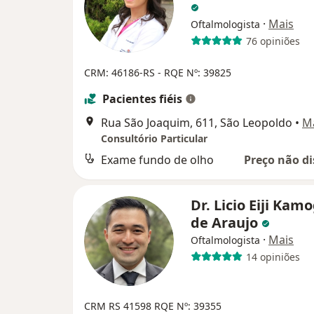
·
Mais
Oftalmologista
76 opiniões
CRM: 46186-RS
- RQE Nº: 39825
Pacientes fiéis
Rua São Joaquim, 611, São Leopoldo
•
M
Consultório Particular
Exame fundo de olho
Preço não di
Dr. Licio Eiji Kam
de Araujo
·
Mais
Oftalmologista
14 opiniões
CRM RS 41598
RQE Nº: 39355