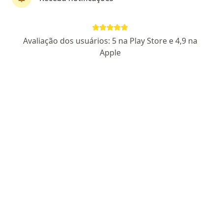
Dr. Julio Cesar Lopes Bastos Portes
Avaliação dos usuários: 5 na Play Store e 4,9 na
·
Mais
Oftalmologista
Apple
128 opiniões
CRM RS 42539
RQE não encontrado para Oftamologia
Endereço 1
Endereço 2
Rua Florianopolis 26, sala 4, Portão
•
Mapa
Mais Visão
Tratamento do olho seco
Consultar valores
Esse especialista não oferece agendamento online para esse endereço.
Solicite um atendimento