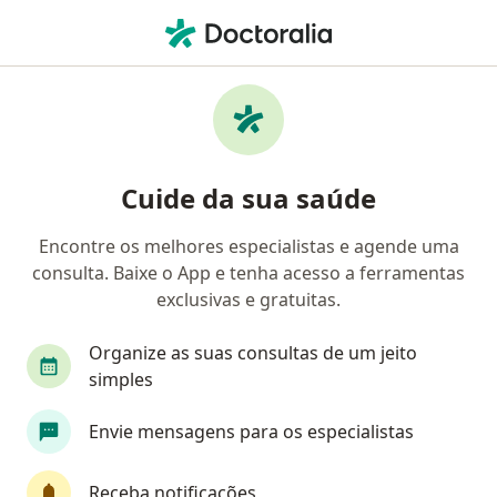
Men
Tratamento Do Olho Seco • Portão, Rio Grande do Sul RS
Filtros
• 1
Convênio
Mapa
Tratamento do olho seco em Portão:
Cuide da sua saúde
clínicas e especialistas
Encontre os melhores especialistas e agende uma
consulta. Baixe o App e tenha acesso a ferramentas
Qual especialização você está procurando?
exclusivas e gratuitas.
Oftalmologista
Angiologista
Cardiologist
Organize as suas consultas de um jeito
simples
Envie mensagens para os especialistas
Receba notificações