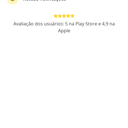
Dr. Julio Cesar Lopes Bastos Portes
Avaliação dos usuários: 5 na Play Store e 4,9 na
·
Mais
Oftalmologista
Apple
128 opiniões
CRM RS 42539
RQE não encontrado para Oftamologia
Endereço 1
Endereço 2
Rua Florianopolis 26, sala 4, Portão
•
Mapa
Mais Visão
Exames Oftalmológicos
Consultar valores
Esse especialista não oferece agendamento online para esse endereço.
Solicite um atendimento