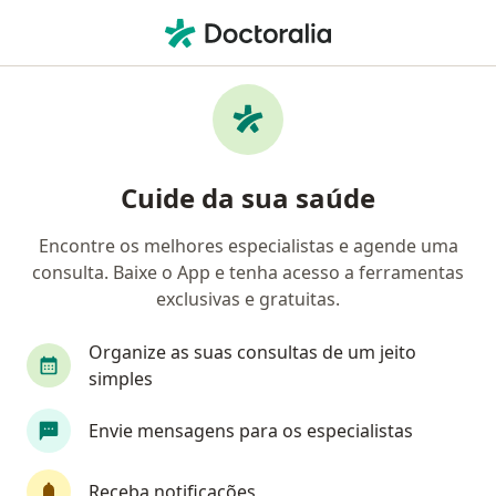
Men
Exames Oftalmológicos • Portão, Rio Grande do Sul RS
Filtros
• 1
Convênio
Mapa
Exames Oftalmológicos em Portão: clínicas
Cuide da sua saúde
e especialistas
Encontre os melhores especialistas e agende uma
consulta. Baixe o App e tenha acesso a ferramentas
Qual especialização você está procurando?
exclusivas e gratuitas.
Oftalmologista
Angiologista
Cardiologist
Organize as suas consultas de um jeito
simples
Envie mensagens para os especialistas
Receba notificações