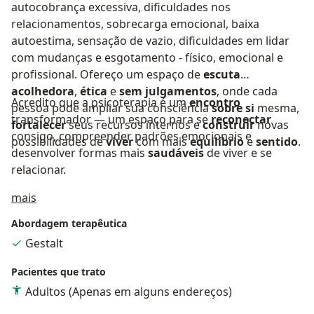
autocobrança excessiva, dificuldades nos
relacionamentos, sobrecarga emocional, baixa
autoestima, sensação de vazio, dificuldades em lidar
com mudanças e esgotamento - físico, emocional e
profissional. Ofereço um espaço de
escuta
acolhedora
,
ética
e
sem julgamentos
, onde cada
Acredito que a psicoterapia é um
encontro
pessoa pode ampliar sua consciência
sobre si
mesma,
transformador — um espaço para se
reconectar
fortalecer
seus recursos internos e
construir
novas
consigo, compreender padrões emocionais e
possibilidades de
viver
com mais
equilíbrio
e
sentido
.
desenvolver formas mais
saudáveis
de viver e se
relacionar.
Sobre mim
mais
Abordagem terapêutica
Gestalt
Pacientes que trato
Adultos (Apenas em alguns endereços)