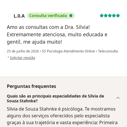
L.0.A
Consulta verificada
L
Amo as consultas com a Dra. Silvia!
Extremamente atenciosa, muito educada e
gentil, me ajuda muito!
25 de junho de 2026
•
SS Psicologia Atendimento Online
•
Teleconsulta
na opinião do utilizador L.0.A
•
Solicitar revisão
Perguntas frequentes
Quais são as principais especialidades de Silvia de
Souza Stahnke?
Silvia de Souza Stahnke é psicóloga. Te mostramos
alguns dos serviços oferecidos pelo especialista
graças à sua trajetória e vasta experiência: Primeira