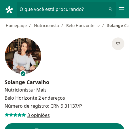
Men
O que você está procurando?
Homepage
Nutricionista
Belo Horizonte
Solange Ca
Mudar de cidad
Solange Carvalho
sobre as especializações
Nutricionista
·
Mais
Belo Horizonte
2 endereços
Número de registro: CRN 9 31137/P
3 opiniões