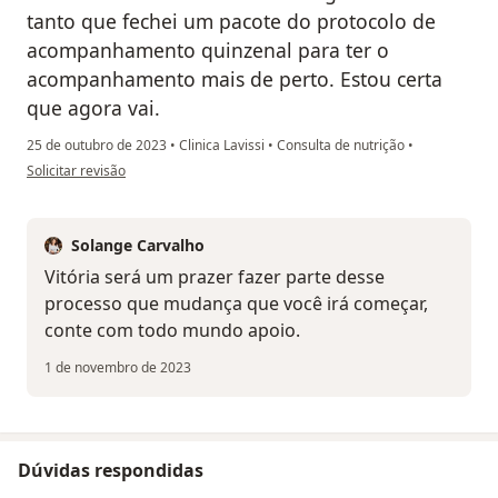
tanto que fechei um pacote do protocolo de
acompanhamento quinzenal para ter o
acompanhamento mais de perto. Estou certa
que agora vai.
25 de outubro de 2023
•
Clinica Lavissi
•
Consulta de nutrição
•
na opinião do utilizador Vitória Alexsandra Gomes Rodrigues
Solicitar revisão
Solange Carvalho
Vitória será um prazer fazer parte desse
processo que mudança que você irá começar,
conte com todo mundo apoio.
1 de novembro de 2023
Dúvidas respondidas