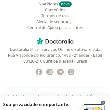
Noa Notes
novo
Conteúdos
Termos de uso
Alerta de segurança
Central de Ajuda para clientes
Contato
Doctoralia - Homepage
Doctoralia Brasil Serviços Online e Software Ltda
Rua Visconde do Rio Branco, 1488 - 2º andar - Batel
80420-210 Curitiba (Paraná), Brasil
Facebook
abre num novo separador
Instagram
abre num novo separador
Linkedin
abre num novo separad
Glassdoor
abre num novo se
abre num novo separador
abre num novo separador
abre num novo separador
abre num novo separado
abre num n
abre
Polska
,
Türkiye
,
España
,
Italia
,
Deutschland
,
Česko
,
abre num novo separador
abre num novo separador
abre num novo separador
abre num novo separa
abre num no
abre n
Portugal
,
México
,
Chile
,
Brasil
,
Argentina
,
Perú
,
Sua privacidade é importante.
abre num novo separad
Colombia