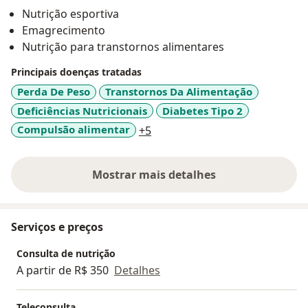
comportamental atua em casos de pacientes que já
Nutrição esportiva
tentaram inúmeras vezes fazer dieta e não tem
Emagrecimento
sucesso ou não conseguem manter o resultado a
Nutrição para transtornos alimentares
longo prazo.
Principais doenças tratadas
Perda De Peso
Transtornos Da Alimentação
Deficiências Nutricionais
Diabetes Tipo 2
a11y_sr_more_diseases
Compulsão alimentar
+5
Mostrar mais detalhes
sobre a experiência
Serviços e preços
Consulta de nutrição
A partir de R$ 350
Detalhes
Teleconsulta