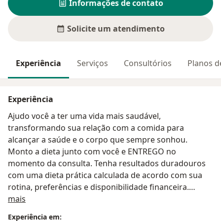
Informações de contato
Solicite um atendimento
Experiência
Serviços
Consultórios
Planos d
Experiência
Ajudo você a ter uma vida mais saudável,
transformando sua relação com a comida para
alcançar a saúde e o corpo que sempre sonhou.
Monto a dieta junto com você e ENTREGO no
momento da consulta. Tenha resultados duradouros
com uma dieta prática calculada de acordo com sua
rotina, preferências e disponibilidade financeira.
Sobre mim
Trabalho com abordagem comportamental focada no
mais
emagrecimento e melhora da saúde. A abordagem
Experiência em: