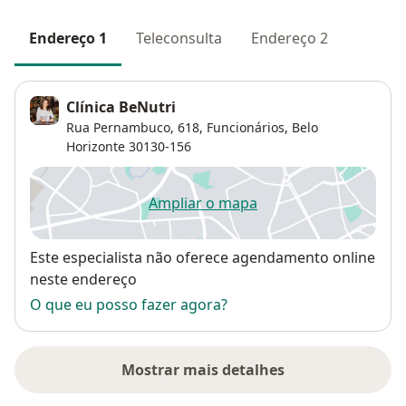
Endereço 1
Teleconsulta
Endereço 2
Clínica BeNutri
Rua Pernambuco, 618,
Funcionários
,
Belo
Horizonte
30130-156
Ampliar o mapa
abre num novo separador
Disponibilidade
Este especialista não oferece agendamento online
neste endereço
O que eu posso fazer agora?
Mostrar mais detalhes
sobre o endereço