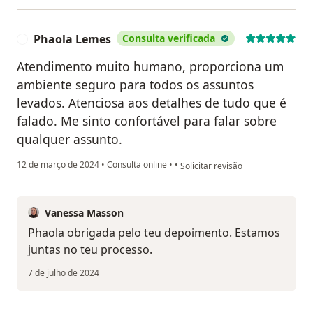
Phaola Lemes
Consulta verificada
P
Atendimento muito humano, proporciona um
ambiente seguro para todos os assuntos
levados. Atenciosa aos detalhes de tudo que é
falado. Me sinto confortável para falar sobre
qualquer assunto.
na opinião do utilizador Phaola L
12 de março de 2024
•
Consulta online
•
•
Solicitar revisão
Vanessa Masson
Phaola obrigada pelo teu depoimento. Estamos
juntas no teu processo.
7 de julho de 2024