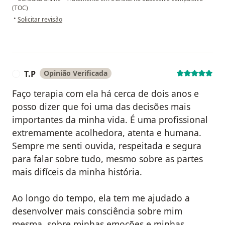
(TOC)
na opinião do utilizador A.K.
•
Solicitar revisão
T.P
Opinião Verificada
T
Faço terapia com ela há cerca de dois anos e
posso dizer que foi uma das decisões mais
importantes da minha vida. É uma profissional
extremamente acolhedora, atenta e humana.
Sempre me senti ouvida, respeitada e segura
para falar sobre tudo, mesmo sobre as partes
mais difíceis da minha história.
Ao longo do tempo, ela tem me ajudado a
desenvolver mais consciência sobre mim
mesma, sobre minhas emoções e minhas