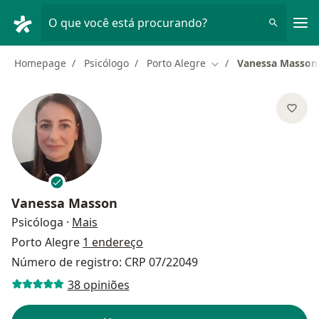
Men
O que você está procurando?
Homepage
Psicólogo
Porto Alegre
Vanessa Masson
Mudar de cidade
Vanessa Masson
sobre as especializações
Psicóloga
·
Mais
Porto Alegre
1 endereço
Número de registro: CRP 07/22049
38 opiniões