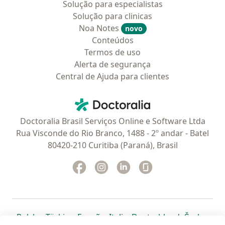
Solução para especialistas
Solução para clinicas
Noa Notes
novo
Conteúdos
Termos de uso
Alerta de segurança
Central de Ajuda para clientes
Contato
Doctoralia - Homepage
Doctoralia Brasil Serviços Online e Software Ltda
Rua Visconde do Rio Branco, 1488 - 2º andar - Batel
80420-210 Curitiba (Paraná), Brasil
Facebook
abre num novo separador
Instagram
abre num novo separador
Linkedin
abre num novo separad
Glassdoor
abre num novo se
abre num novo separador
abre num novo separador
abre num novo separador
abre num novo separado
abre num n
abre
Polska
,
Türkiye
,
España
,
Italia
,
Deutschland
,
Česko
,