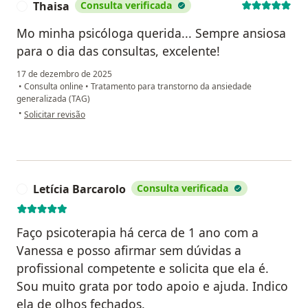
Thaisa
Consulta verificada
T
Mo minha psicóloga querida... Sempre ansiosa
para o dia das consultas, excelente!
17 de dezembro de 2025
•
Consulta online
•
Tratamento para transtorno da ansiedade
generalizada (TAG)
na opinião do utilizador Thaisa
•
Solicitar revisão
Letícia Barcarolo
Consulta verificada
L
Faço psicoterapia há cerca de 1 ano com a
Vanessa e posso afirmar sem dúvidas a
profissional competente e solicita que ela é.
Sou muito grata por todo apoio e ajuda. Indico
ela de olhos fechados.