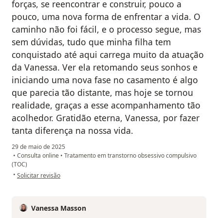
forças, se reencontrar e construir, pouco a
pouco, uma nova forma de enfrentar a vida. O
caminho não foi fácil, e o processo segue, mas
sem dúvidas, tudo que minha filha tem
conquistado até aqui carrega muito da atuação
da Vanessa. Ver ela retomando seus sonhos e
iniciando uma nova fase no casamento é algo
que parecia tão distante, mas hoje se tornou
realidade, graças a esse acompanhamento tão
acolhedor. Gratidão eterna, Vanessa, por fazer
tanta diferença na nossa vida.
29 de maio de 2025
•
Consulta online
•
Tratamento em transtorno obsessivo compulsivo
(TOC)
na opinião do utilizador Chirllis Pessoa Fortuna
•
Solicitar revisão
Vanessa Masson