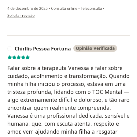
4 de dezembro de 2025
•
Consulta online
•
Teleconsulta
•
na opinião do utilizador Letícia Barcarolo
Solicitar revisão
Chirllis Pessoa Fortuna
Opinião Verificada
C
Falar sobre a terapeuta Vanessa é falar sobre
cuidado, acolhimento e transformação. Quando
minha filha iniciou o processo, estava em uma
tristeza profunda, lidando com o TOC Mental —
algo extremamente difícil e doloroso, e tão raro
encontrar quem realmente compreenda.
Vanessa é uma profissional dedicada, sensível e
humana, que, com escuta atenta, respeito e
amor, vem ajudando minha filha a resgatar