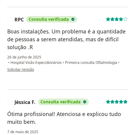
RPC
Consulta verificada
R
Boas instalações. Um problema é a quantidade
de pessoas a serem atendidas, mas de difícil
solução .R
26 de junho de 2025
•
Hospital Visão Expecidionários
•
Primeira consulta Oftalmologia
•
na opinião do utilizador RPC
Solicitar revisão
Jéssica F.
Consulta verificada
J
Ótima profissional! Atenciosa e explicou tudo
muito bem.
7 de maio de 2025