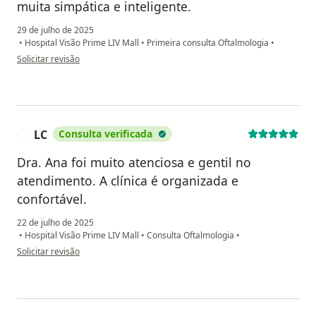
muita simpática e inteligente.
29 de julho de 2025
•
Hospital Visão Prime LIV Mall
•
Primeira consulta Oftalmologia
•
na opinião do utilizador Matheus Rodrigues
Solicitar revisão
LC
Consulta verificada
L
Dra. Ana foi muito atenciosa e gentil no
atendimento. A clínica é organizada e
confortável.
22 de julho de 2025
•
Hospital Visão Prime LIV Mall
•
Consulta Oftalmologia
•
na opinião do utilizador LC
Solicitar revisão