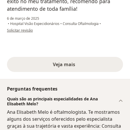
êxito no meu tratamento, recomendo para
atendimento de toda família!
6 de março de 2025
•
Hospital Visão Expecidionários
•
Consulta Oftalmologia
•
na opinião do utilizador Maria Batista
Solicitar revisão
Veja mais
opiniões acima
Perguntas frequentes
Quais são as principais especialidades de Ana
Elisabeth Melo?
Ana Elisabeth Melo é oftalmologista. Te mostramos
alguns dos serviços oferecidos pelo especialista
graças à sua trajetória e vasta experiência: Consulta