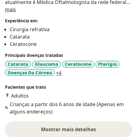
atualmente é Médica Oftalmologista da rede federal
Sobre mim
de Hospitais Universitários pela EBSERH. Atendimento
mais
personalizado com todo cuidado e dedicação. Agende
Experiência em:
sua consulta!
Cirurgia refrativa
Catarata
Ceratocone
Principais doenças tratadas
Catarata
Glaucoma
Ceratocone
Pterígio
a11y_sr_more_diseases
Doenças Da Córnea
+4
Pacientes que trato
Adultos
Crianças a partir dos 6 anos de idade (Apenas em
alguns endereços)
Mostrar mais detalhes
sobre a experiência