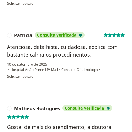
na opinião do utilizador Silmara
Solicitar revisão
Patricia
Consulta verificada
P
Atenciosa, detalhista, cuidadosa, explica com
bastante calma os procedimentos.
10 de setembro de 2025
•
Hospital Visão Prime LIV Mall
•
Consulta Oftalmologia
•
na opinião do utilizador Patricia
Solicitar revisão
Matheus Rodrigues
Consulta verificada
M
Gostei de mais do atendimento, a doutora