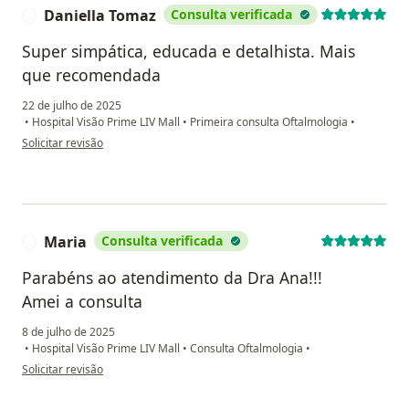
Daniella Tomaz
Consulta verificada
D
Super simpática, educada e detalhista. Mais
que recomendada
22 de julho de 2025
•
Hospital Visão Prime LIV Mall
•
Primeira consulta Oftalmologia
•
na opinião do utilizador Daniella Tomaz
Solicitar revisão
Maria
Consulta verificada
M
Parabéns ao atendimento da Dra Ana!!!
Amei a consulta
8 de julho de 2025
•
Hospital Visão Prime LIV Mall
•
Consulta Oftalmologia
•
na opinião do utilizador Maria
Solicitar revisão