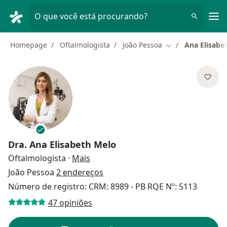
Men
O que você está procurando?
Homepage
Oftalmologista
João Pessoa
Ana Elisabe
Mudar de cidade
Dra.
Ana Elisabeth Melo
sobre as especializações
Oftalmologista
·
Mais
João Pessoa
2 endereços
Número de registro: CRM: 8989 - PB RQE Nº: 5113
47 opiniões