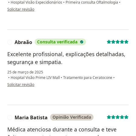
•
Hospital Visão Expecidionários
•
Primeira consulta Oftalmologia
•
na opinião do utilizador Jéssica F.
Solicitar revisão
Abraão
Consulta verificada
A
Excelente profissional, explicações detalhadas,
segurança e simpatia.
25 de março de 2025
•
Hospital Visão Prime LIV Mall
•
Tratamento para Ceratocone
•
na opinião do utilizador Abraão
Solicitar revisão
Maria Batista
Opinião Verificada
M
Médica atenciosa durante a consulta e teve