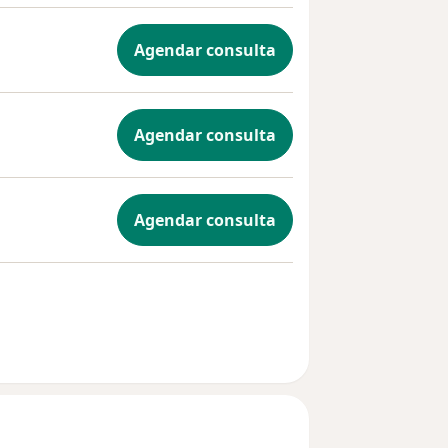
dores, e
o seu
Agendar consulta
cando pelo
idada, até
ai te
ça, e sim,
Agendar consulta
ento.
nder as
Agendar consulta
er,
sua
sa
 da
 distante