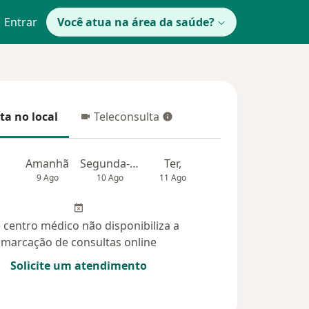
Entrar
Você atua na área da saúde?
ta no local
Teleconsulta
 no local
Teleconsulta
Amanhã
Segunda-feira
Ter,
Qua
Qui,
9 Ago
10 Ago
11 Ago
12 Ago
13 Ag
 centro médico não disponibiliza a
marcação de consultas online
Solicite um atendimento
vidas respondidas (11)