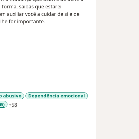
 forma, saibas que estarei
 auxiliar você a cuidar de si e de
lhe for importante.
o abusivo
Dependência emocional
a11y_sr_more_diseases
G)
+58