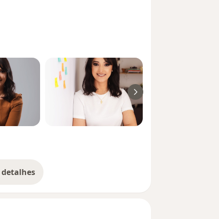
 detalhes
bre a experiência