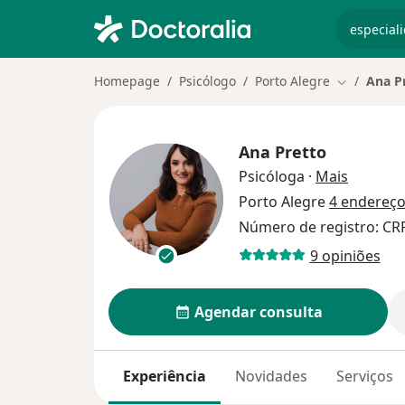
especiali
Homepage
Psicólogo
Porto Alegre
Ana P
Mudar de c
Ana Pretto
sobre as
Psicóloga
·
Mais
Porto Alegre
4 endereç
Número de registro: CR
9 opiniões
Agendar consulta
Experiência
Novidades
Serviços