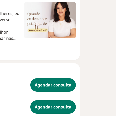
lheres, eu
iverso
lhor
har nas
fui
s nelas
 que
elas
ntes com
eitando
Agendar consulta
com elas.
e é
 pela
Agendar consulta
sempre