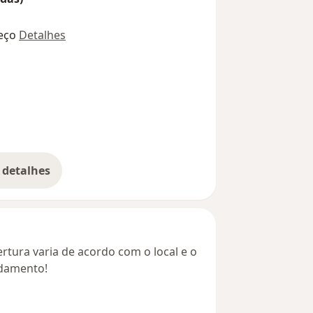
eço
Detalhes
 detalhes
bre o endereço
rtura varia de acordo com o local e o
ndamento!