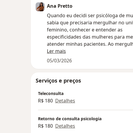
Ana Pretto
Quando eu decidi ser psicóloga de mu
sabia que precisaria mergulhar no un
feminino, conhecer e entender as
especificidades das mulheres para me
atender minhas pacientes. Ao mergul
dores e dificuldades das mulheres, eu 
Ler mais
identificando algumas raízes adoecida
05/03/2026
que surgiram da cultura machista em
muitas cresceram. Essas raízes fazem 
serem muito duras com elas e tolera
Serviços e preços
condutas inadequadas de homens, ac
Teleconsulta
hábitos e formas de se relacionar não
R$ 180
Detalhes
saudáveis, violentos e/ou agressivos 
Muitas mulheres crescem achando qu
Retorno de consulta psicologia
normal sentir culpa, ser desrespeitada
R$ 180
Detalhes
forma de pensar, sentir e agir, estar 