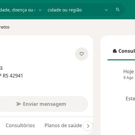
dade, doença ou nome
cidade ou região
retto
idade
Consul
Consulta
 especializações
os
Hoje
P RS 42941
8 Ago
Este
Enviar mensagem
Consultórios
Planos de saúde
Opiniões (9)
Dú