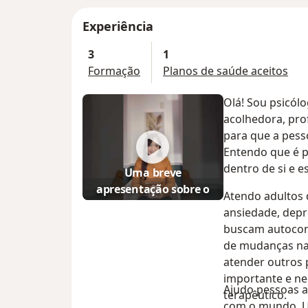
Experiência
3
1
Formação
Planos de saúde aceitos
Olá! Sou psicólo
acolhedora, pro
para que a pess
Entendo que é p
dentro de si e 
Uma breve
apresentação sobre o
Atendo adultos 
meu trabalho
ansiedade, depr
buscam autocon
de mudanças na
atender outros 
importante e ne
Ajudo pessoas a
terapêutico.
com o mundo. U