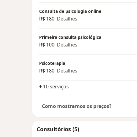
forte enquanto invalida suas próprias 
que estar sobrecarregada faz parte d
Consulta de psicologia online
papel. São muitos pedaços que vão fi
R$ 180
Detalhes
caminho na tentativa de ser aceita, val
você ver que, na verdade, nada disso v
Primeira consulta psicológica
colocar no seu lugar de potência e for
R$ 100
Detalhes
vai te arrastar para mais dor e sofrim
Há muitos atravessamentos para ente
Psicoterapia
duras penas que se sofre por ser mulh
R$ 180
Detalhes
admitir isso e ver que não é “coisa da 
cabeça” e que você não está louca coi
+ 10 serviços
nenhuma! É a realidade dura mesmo, existindo
e se alimentando da falta de respeito,
Como mostramos os preços?
exploração, da injustiça e te deixando
de si mesma.
Eu acredito na potência feminina e na
Consultórios (5)
capacidade que cada uma tem de