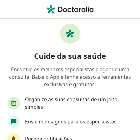
Men
Coloproctologista • Curitiba, Paraná PR
Filtros
Convênio:
Omint
M
Coloproctologistas Omint em Curitiba
Cuide da sua saúde
Encontre os melhores especialistas e agende uma
consulta. Baixe o App e tenha acesso a ferramentas
exclusivas e gratuitas.
Organize as suas consultas de um jeito
simples
Dra. Luciana Clivatti
Envie mensagens para os especialistas
·
Mais
Coloproctologista, Cirurgião geral
414 opiniões
Receba notificações