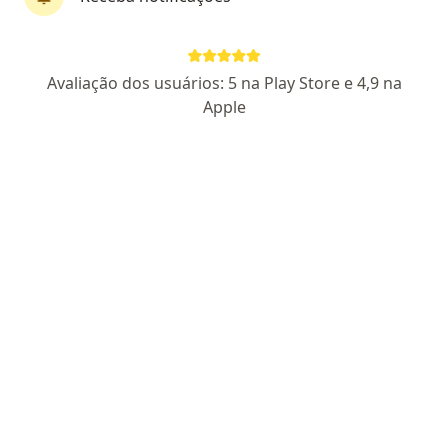
CRM PR 27314
RQE 24800 CNRM 348841
Pacientes fiéis
Av. do Batel, 1889, Curitiba
•
Mapa
Avaliação dos usuários: 5 na Play Store e 4,9 na
Hospital Santa Cruz - Centro Médico
Apple
Aceita Omint
Consulta em Coloproctologia
Esse especialista não oferece agendamento online para esse endereço.
Solicite um atendimento
Pesquisas relacionadas
Outros especialistas da Omint
Ortopedistas - traumatologistas com Omint em
Curitiba
Cardiologistas com Omint em Curitiba