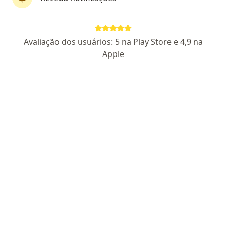
Perfil novo
Avaliação dos usuários: 5 na Play Store e 4,9 na
Sandra Marques
Apple
·
Mais
Psicóloga
14 opiniões
CRP MT 01106
Endereço
Teleconsulta
Avenida Rio Branco, Florianópolis
•
Mapa
Atendimento Somente ONLINE
Primeira consulta psicologia
R$ 167
Esse especialista não oferece agendamento online para esse endereço.
Solicite um atendimento