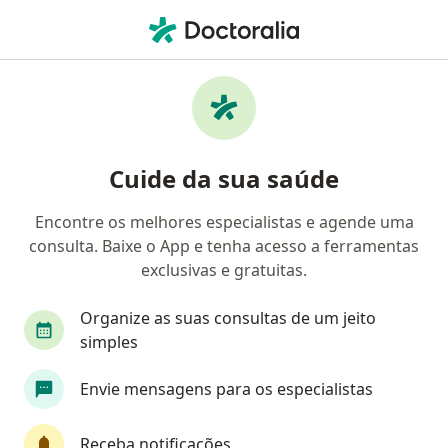
Men
Agressividade • Florianópolis, Santa Catarina SC
Filtros
• 1
Convênio
Mapa
Profissionais com experiência
Cuide da sua saúde
Agressividade, Florianópolis
Encontre os melhores especialistas e agende uma
consulta. Baixe o App e tenha acesso a ferramentas
Qual especialização você está procurando?
exclusivas e gratuitas.
Psicólogo
Psicanalista
Sexólogo
Ter
Organize as suas consultas de um jeito
simples
Envie mensagens para os especialistas
Receba notificações