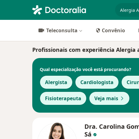
especiali
Teleconsulta
Convênio
Profissionais com experiência Alergia
Qual especialização você está procurando?
Alergista
Cardiologista
Ciru
Fisioterapeuta
Veja mais
Dra. Carolina Go
Sá