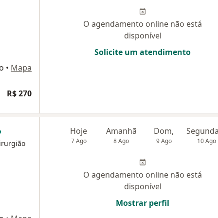
O agendamento online não está
disponível
Solicite um atendimento
ro
•
Mapa
R$ 270
Hoje
Amanhã
Dom,
7 Ago
8 Ago
9 Ago
10 Ago
irurgião
O agendamento online não está
disponível
Mostrar perfil