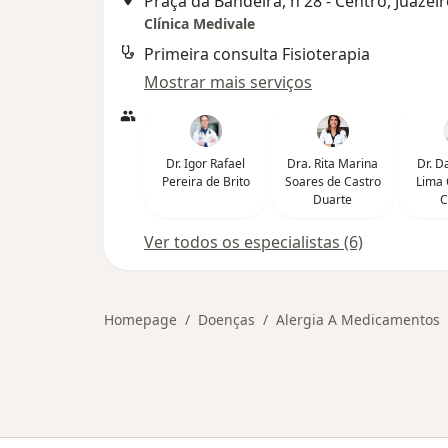
Praça da Bandeira, n 28 - Centro, Juazei
Clínica Medivale
Primeira consulta Fisioterapia
Mostrar mais serviços
Dr. Igor Rafael
Dra. Rita Marina
Dr. D
Pereira de Brito
Soares de Castro
Lima 
Duarte
C
Ver todos os especialistas (6)
Homepage
Doenças
Alergia A Medicamentos