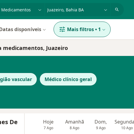
dade, doença ou nome
cidade ou região
Datas disponíveis
Mais filtros
•
1
 a medicamentos, Juazeiro
rgião vascular
Médico clínico geral
mes De
Hoje
Amanhã
Dom,
7 Ago
8 Ago
9 Ago
10 Ago