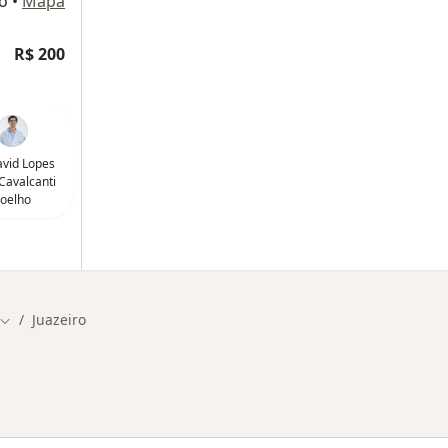
ro
•
Mapa
R$ 200
avid Lopes
Cavalcanti
oelho
Juazeiro
Mudar de cidade