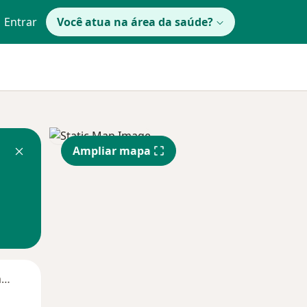
Entrar
Você atua na área da saúde?
Ampliar mapa
Segunda-feira
Ter,
Qua
Qui,
11 Ago
12 Ago
13 Ago