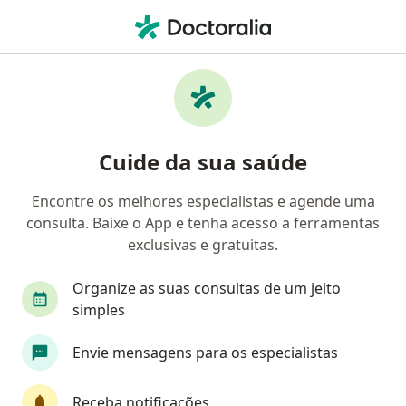
Men
Alergias A Animais De Estimação • Uberlândia, Minas Gerais MG
Filtros
• 1
Convênio
Mapa
Profissionais com experiência Alergias a
Cuide da sua saúde
animais de estimação, Uberlândia
Encontre os melhores especialistas e agende uma
consulta. Baixe o App e tenha acesso a ferramentas
Qual especialização você está procurando?
exclusivas e gratuitas.
Alergista
Pneumologista
Dermatologista
Organize as suas consultas de um jeito
simples
Envie mensagens para os especialistas
Receba notificações