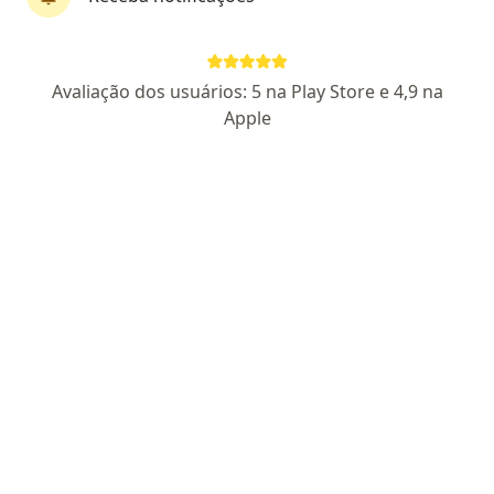
Dra. Walkyria Rodrigues Costa
Avaliação dos usuários: 5 na Play Store e 4,9 na
·
Mais
Dermatologista
Apple
482 opiniões
CRM: 51300-MG
RQE Nº: 49635
CRM: 149550-SP
RQE Nº:
73402
Endereço
Teleconsulta
Avenida Getúlio Vargas, 801, Uberlândia
•
Mapa
REVITTA S M LTDA
Consulta Dermatologia
a partir de r$ 500
Esse especialista não oferece agendamento online para esse endereço.
Solicite um atendimento