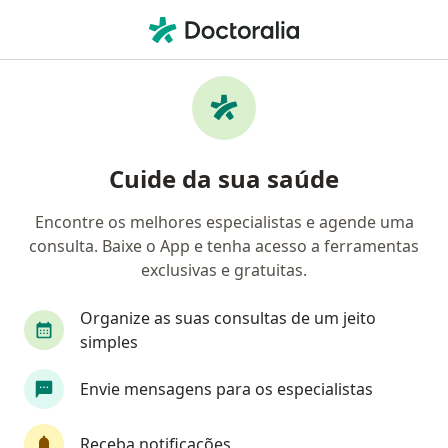
Men
Angina Pectoris • Vitória, Espírito Santo ES
Filtros
• 1
Convênio
Mapa
Profissionais com experiência Angina
Cuide da sua saúde
Pectoris, Vitória
Encontre os melhores especialistas e agende uma
consulta. Baixe o App e tenha acesso a ferramentas
Qual especialização você está procurando?
exclusivas e gratuitas.
Cardiologista
Nefrologista
Especialista e
Organize as suas consultas de um jeito
simples
Envie mensagens para os especialistas
Receba notificações