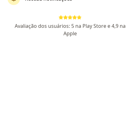
Dr. Márcio Chmelnitsky Kruter
Avaliação dos usuários: 5 na Play Store e 4,9 na
Oncologista, Médico clínico geral
Apple
159 opiniões
CRM-RS 29108
RQE 29240
SBOC/AMB 177986
Endereço
Teleconsulta
Rua Cristóvão Gomes de Andrade, 806 – Centro, Camaquã
•
Mapa
Marcio Kruter - Camaquã RS
Consulta clínico geral
R$ 600
Esse especialista não oferece agendamento online para esse endereço.
Solicite um atendimento