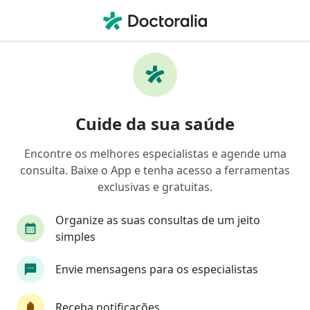
Men
Câncer Colorretal • Camaquã, Rio Grande do Sul RS
Filtros
• 1
Convênio
Mapa
Profissionais com experiência Câncer
Cuide da sua saúde
colorretal, Camaquã
Encontre os melhores especialistas e agende uma
consulta. Baixe o App e tenha acesso a ferramentas
Qual especialização você está procurando?
exclusivas e gratuitas.
Oncologista
Médico clínico geral
Organize as suas consultas de um jeito
simples
Envie mensagens para os especialistas
Receba notificações