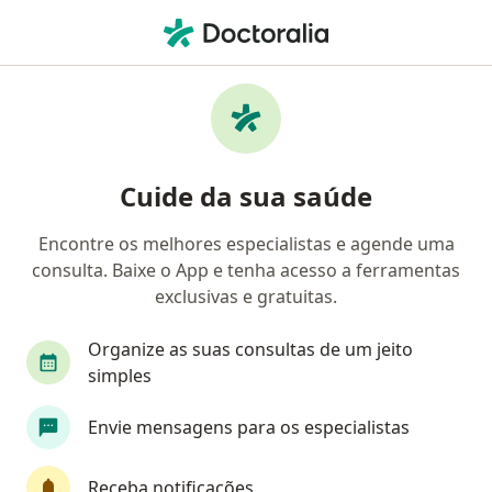
Men
Câncer Da Língua • Guaratinguetá, São Paulo SP
Filtros
• 1
Convênio
Mapa
Profissionais com experiência Câncer da
Cuide da sua saúde
língua, Guaratinguetá
Encontre os melhores especialistas e agende uma
consulta. Baixe o App e tenha acesso a ferramentas
Qual especialização você está procurando?
exclusivas e gratuitas.
Cirurgião de cabeça e pescoço
Oncologista
Organize as suas consultas de um jeito
simples
Envie mensagens para os especialistas
Receba notificações