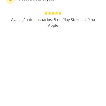
Dr. Luiz Octavio Souza Renó
Avaliação dos usuários: 5 na Play Store e 4,9 na
·
Mais
Cirurgião de cabeça e pescoço
Apple
27 opiniões
CRM-SP 116405
Cirurgião de Cabeça e Pescoço Titulado SBCCP
Pós Graduado em Tricologia / Transplante Capilar
Pós Graduado em Perícia Médica
Endereço 1
Endereço 2
Teleconsulta
Rua Paissandú 368, Guaratinguetá
•
Mapa
CLINICA D'AMÉRICA
Primeira consulta Cirurgia de Cabeça e Pescoço
R$ 500
Esse especialista não oferece agendamento online para esse endereço.