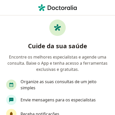
Men
Doenças Da Língua • Guaratinguetá, São Paulo SP
Filtros
• 1
Convênio
Mapa
Profissionais com experiência Doenças Da
Cuide da sua saúde
Língua, Guaratinguetá
Encontre os melhores especialistas e agende uma
consulta. Baixe o App e tenha acesso a ferramentas
Qual especialização você está procurando?
exclusivas e gratuitas.
Cirurgião de cabeça e pescoço
Alergista
O
Organize as suas consultas de um jeito
simples
Envie mensagens para os especialistas
Receba notificações