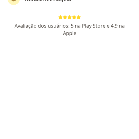
Dr. Luiz Octavio Souza Renó
Avaliação dos usuários: 5 na Play Store e 4,9 na
·
Mais
Cirurgião de cabeça e pescoço
Apple
27 opiniões
CRM-SP 116405
Cirurgião de Cabeça e Pescoço Titulado SBCCP
Pós Graduado em Tricologia / Transplante Capilar
Pós Graduado em Perícia Médica
Endereço 1
Endereço 2
Teleconsulta
Rua Paissandú 368, Guaratinguetá
•
Mapa
CLINICA D'AMÉRICA
Primeira consulta Cirurgia de Cabeça e Pescoço
R$ 500
Esse especialista não oferece agendamento online para esse endereço.