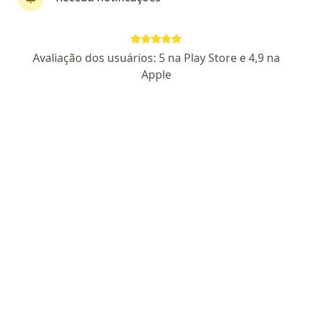
Dr. Luiz Octavio Souza Renó
Avaliação dos usuários: 5 na Play Store e 4,9 na
·
Mais
Cirurgião de cabeça e pescoço
Apple
27 opiniões
CRM-SP 116405
Cirurgião de Cabeça e Pescoço Titulado SBCCP
Pós Graduado em Tricologia / Transplante Capilar
Pós Graduado em Perícia Médica
Endereço 1
Endereço 2
Teleconsulta
Rua Paissandú 368, Guaratinguetá
•
Mapa
CLINICA D'AMÉRICA
Primeira consulta Cirurgia de Cabeça e Pescoço
R$ 500
Esse especialista não oferece agendamento online para esse endereço.