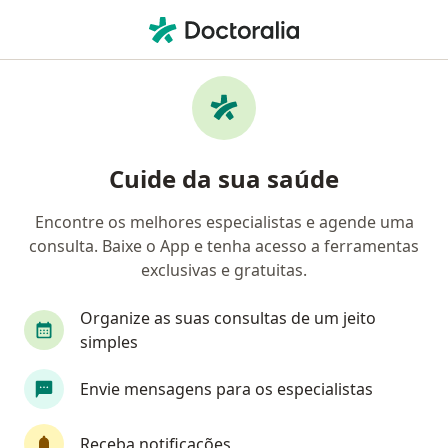
Men
Câncer De Tireoide • Guaratinguetá, São Paulo SP
Filtros
• 1
Convênio
Mapa
Profissionais com experiência Câncer de
Cuide da sua saúde
tireoide, Guaratinguetá
Encontre os melhores especialistas e agende uma
consulta. Baixe o App e tenha acesso a ferramentas
Qual especialização você está procurando?
exclusivas e gratuitas.
Cirurgião de cabeça e pescoço
Endocrinologist
Organize as suas consultas de um jeito
simples
Envie mensagens para os especialistas
Receba notificações