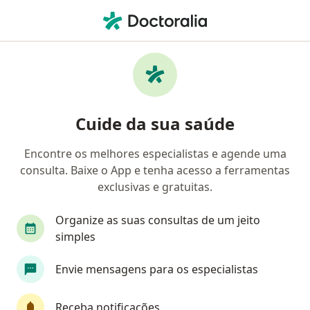
Men
Cansaço • Carapicuíba, São Paulo SP
Filtros
• 1
Convênio
Mapa
Profissionais com experiência Cansaço,
Cuide da sua saúde
Carapicuíba
Encontre os melhores especialistas e agende uma
consulta. Baixe o App e tenha acesso a ferramentas
Qual especialização você está procurando?
exclusivas e gratuitas.
Médico clínico geral
Generalista
Pediatra
Organize as suas consultas de um jeito
simples
Envie mensagens para os especialistas
Receba notificações