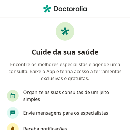
Men
Colecistite • Contagem, Minas Gerais MG
Filtros
• 1
Convênio
Mapa
Profissionais com experiência Colecistite,
Cuide da sua saúde
Contagem
Encontre os melhores especialistas e agende uma
consulta. Baixe o App e tenha acesso a ferramentas
Qual especialização você está procurando?
exclusivas e gratuitas.
Cirurgião geral
Cirurgião do aparelho digestiv
Organize as suas consultas de um jeito
simples
Envie mensagens para os especialistas
Receba notificações