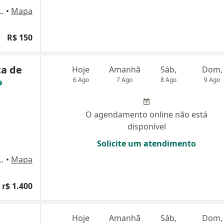
, Sala 401 - Ceilândia, Brasília
•
Mapa
R$ 150
ta de
Hoje
Amanhã
Sáb,
Dom,
6 Ago
7 Ago
8 Ago
9 Ago
O agendamento online não está
disponível
Solicite um atendimento
Lote 46 Sl 104, Ceilândia
•
Mapa
 r$ 1.400
Hoje
Amanhã
Sáb,
Dom,