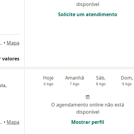
disponível
Solicite um atendimento
Lote 46 Sl 104, Ceilândia
•
Mapa
 valores
Hoje
Amanhã
Sáb,
Dom,
6 Ago
7 Ago
8 Ago
9 Ago
sta,
O agendamento online não está
disponível
Lote 46 Sl 104, Ceilândia
•
Mapa
Mostrar perfil