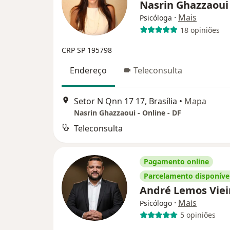
Nasrin Ghazzaou
·
Mais
Psicóloga
18 opiniões
CRP SP 195798
Endereço
Teleconsulta
Setor N Qnn 17 17, Brasília
•
Mapa
Nasrin Ghazzaoui - Online - DF
Teleconsulta
Pagamento online
Parcelamento disponíve
André Lemos Vie
·
Mais
Psicólogo
5 opiniões