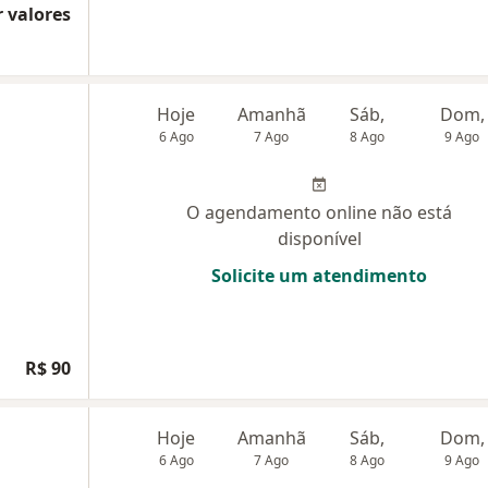
 valores
Hoje
Amanhã
Sáb,
Dom,
6 Ago
7 Ago
8 Ago
9 Ago
O agendamento online não está
disponível
Solicite um atendimento
R$ 90
Hoje
Amanhã
Sáb,
Dom,
6 Ago
7 Ago
8 Ago
9 Ago