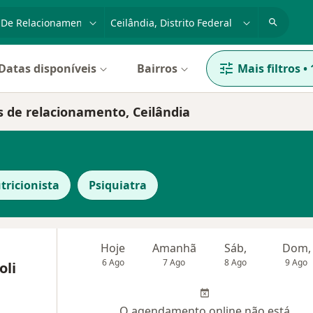
dade, doença ou nome
cidade ou região
Datas disponíveis
Bairros
Mais filtros
•
os de relacionamento, Ceilândia
tricionista
Psiquiatra
Hoje
Amanhã
Sáb,
Dom,
6 Ago
7 Ago
8 Ago
9 Ago
oli
O agendamento online não está