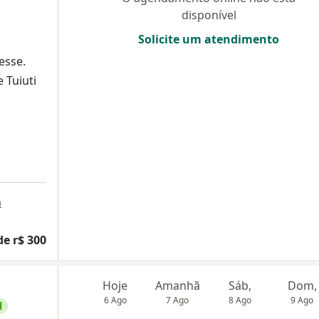
disponível
Solicite um atendimento
esse.
 Tuiuti
a
de r$ 300
Hoje
Amanhã
Sáb,
Dom,
6 Ago
7 Ago
8 Ago
9 Ago
l