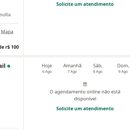
Solicite um atendimento
sulta
Mapa
de r$ 100
ail
Hoje
Amanhã
Sáb,
Dom,
6 Ago
7 Ago
8 Ago
9 Ago
O agendamento online não está
disponível
Solicite um atendimento