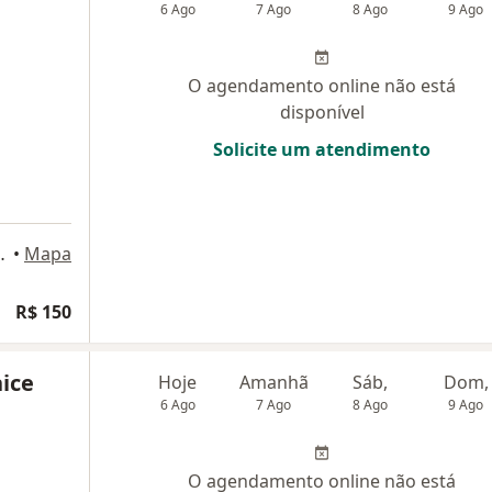
6 Ago
7 Ago
8 Ago
9 Ago
O agendamento online não está
disponível
Solicite um atendimento
ala 101, Ceilândia
•
Mapa
R$ 150
ice
Hoje
Amanhã
Sáb,
Dom,
6 Ago
7 Ago
8 Ago
9 Ago
O agendamento online não está