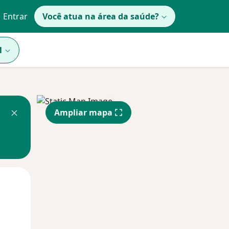
Entrar
Você atua na área da saúde?
1
Ampliar mapa
Segunda-feira
Ter,
Qua
10 Ago
11 Ago
12 Ago