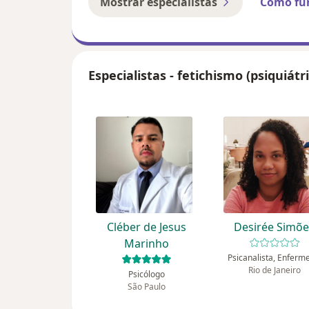
Mostrar especialistas
Como fu
Especialistas - fetichismo (psiquiátr
Cléber de Jesus
Desirée Simõ
Marinho
Psicanalista, Enferm
Rio de Janeiro
Psicólogo
São Paulo