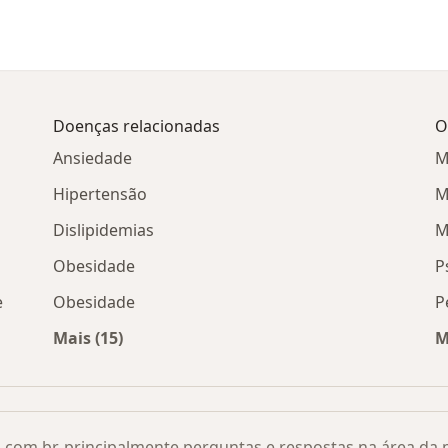
Doenças relacionadas
O
Ansiedade
M
Hipertensão
M
Dislipidemias
M
Obesidade
P
e
Obesidade
P
Mais (15)
M
átrico) por cidade
Mais na categoria: Doenças relacionadas
.com.br, principalmente perguntas e respostas na área da