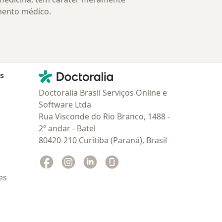
mento médico.
Contato
Doctoralia - Homepage
as
Doctoralia Brasil Serviços Online e
Software Ltda
Rua Visconde do Rio Branco, 1488 -
2º andar - Batel
80420-210 Curitiba (Paraná), Brasil
Facebook
abre num novo separador
Instagram
abre num novo separador
Linkedin
abre num novo separador
Glassdoor
abre num novo separador
es