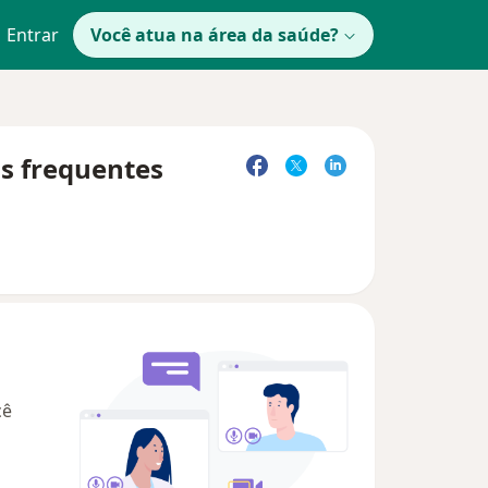
Entrar
Você atua na área da saúde?
as frequentes
cê