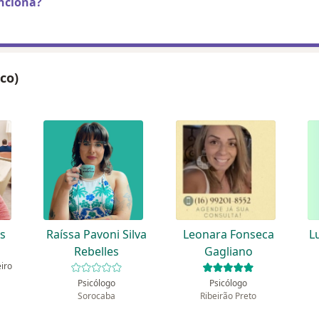
nciona?
ico)
es
Raíssa Pavoni Silva
Leonara Fonseca
L
Rebelles
Gagliano
eiro
Psicólogo
Psicólogo
Sorocaba
Ribeirão Preto