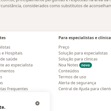
rcunstância, considerados como substitutos de aconselha
tes
Para especialistas e clínic
listas
Preço
s e Hospitais
Solução para especialistas
 de saúde
Solução para clinicas
te ao especialista
Noa Notes
novo
amentos
Conteúdos
os
Termos de uso
as
Alerta de segurança
tas frequentes
Central de Ajuda para client
ções móveis
ara pacientes
te.