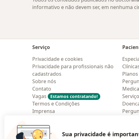
informativo e não devem ser, em nenhuma ci
Serviço
Pacien
Privacidade e cookies
Especia
Privacidade para profissionais não
Clínica
cadastrados
Planos
Sobre nós
Pergun
Contato
Medic
Vagas
Serviç
Estamos contratando!
Termos e Condições
Doenc
Imprensa
Pergun
Lei da Igualdade Salarial
Aplica
Blog p
Sua privacidade é importan