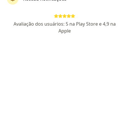
VidaClin
Avaliação dos usuários: 5 na Play Store e 4,9 na
·
Mais
Cardiologista, Cirurgião geral, Cirurgião pediátrico
Apple
130 opiniões
Rua Victor Meirelles 556, Videira
•
Mapa
VidaClin
Retorno de consultas Urologia
Consultar valores
Mostrar mais serviços
Nenhum profissional neste centro médico tem consultas disponíveis
Mostrar perfil