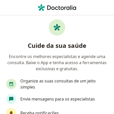
Men
Conflitos De Relacionamento • Videira, Santa Catarina SC
Filtros
• 1
Convênio
Mapa
Profissionais com experiência Conflitos de
Cuide da sua saúde
relacionamento, Videira
Encontre os melhores especialistas e agende uma
consulta. Baixe o App e tenha acesso a ferramentas
Qual especialização você está procurando?
exclusivas e gratuitas.
Psicólogo
Cardiologista
Cirurgião geral
Organize as suas consultas de um jeito
simples
Envie mensagens para os especialistas
Receba notificações