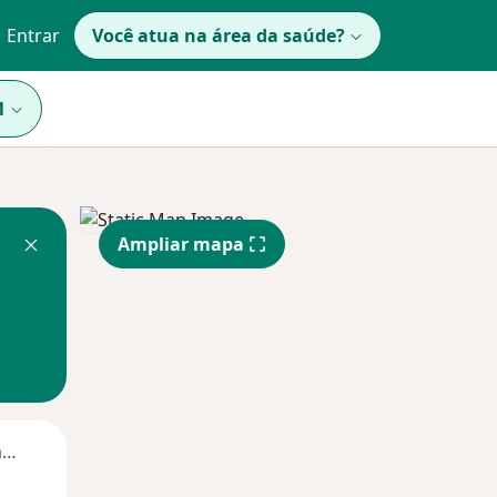
Entrar
Você atua na área da saúde?
1
Ampliar mapa
Segunda-feira
Ter,
Qua
Qui,
11 Ago
12 Ago
13 Ago