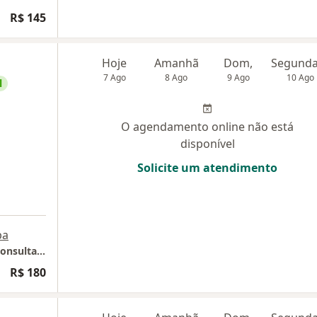
R$ 145
Hoje
Amanhã
Dom,
7 Ago
8 Ago
9 Ago
10 Ago
l
O agendamento online não está
disponível
Solicite um atendimento
pa
Psicóloga Liziani Bolton - Consultório para consultas Online em Florianópolis
R$ 180