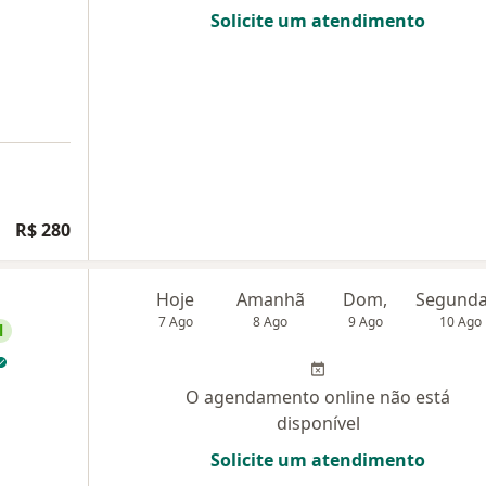
Solicite um atendimento
R$ 280
Hoje
Amanhã
Dom,
7 Ago
8 Ago
9 Ago
10 Ago
l
O agendamento online não está
disponível
Solicite um atendimento