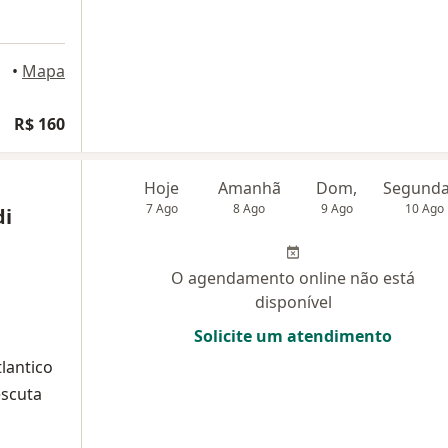
olis
•
Mapa
R$ 160
Hoje
Amanhã
Dom,
7 Ago
8 Ago
9 Ago
10 Ago
di
O agendamento online não está
disponível
Solicite um atendimento
lantico
escuta