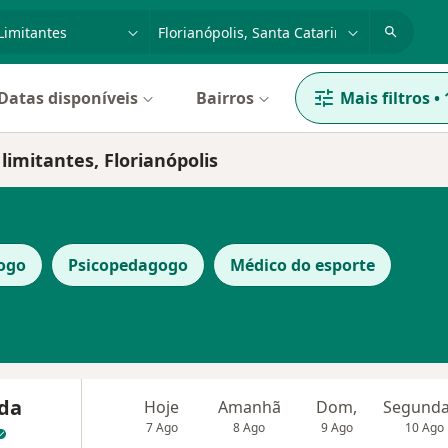
dade, doença ou nome
cidade ou região
Datas disponíveis
Bairros
Mais filtros
•
limitantes, Florianópolis
ogo
Psicopedagogo
Médico do esporte
da
Hoje
Amanhã
Dom,
7 Ago
8 Ago
9 Ago
10 Ago