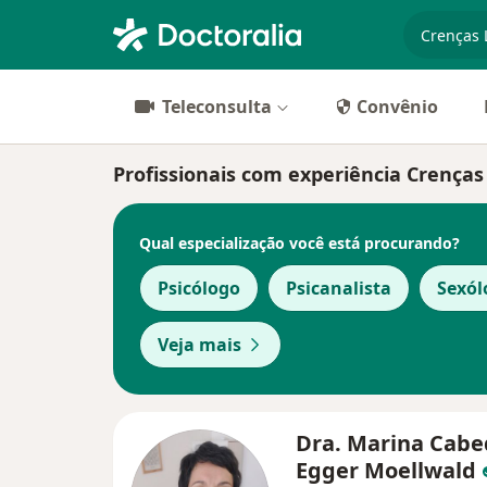
especiali
Teleconsulta
Convênio
Profissionais com experiência Crenças 
Qual especialização você está procurando?
Psicólogo
Psicanalista
Sexól
Veja mais
Dra. Marina Cabe
Egger Moellwald