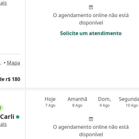
ais
O agendamento online não está
disponível
Solicite um atendimento
rindade, Florianópolis
•
Mapa
de r$ 180
Hoje
Amanhã
Dom,
7 Ago
8 Ago
9 Ago
10 Ago
l
 Carli
ais
O agendamento online não está
disponível