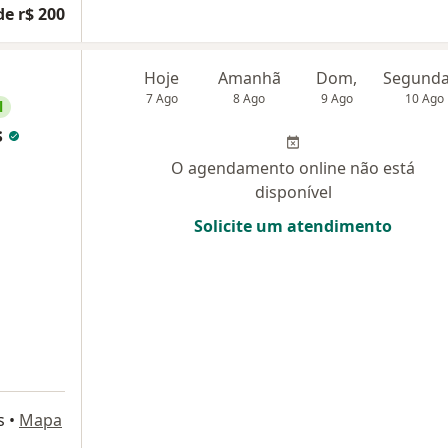
de r$ 200
Hoje
Amanhã
Dom,
7 Ago
8 Ago
9 Ago
10 Ago
l
s
O agendamento online não está
disponível
Solicite um atendimento
s
•
Mapa