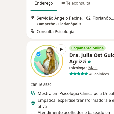
Endereço
Teleconsulta
Servidão Ângelo Pecine, 162, Florianóp
Campeche - Florianópolis
Consulta Psicologia
Pagamento online
Dra. Julia Ost Gui
Agrizzi
·
Mais
Psicóloga
40 opiniões
CRP 16 8539
Mestra em Psicologia Clínica pela Uneat
Empática, expertise transformadora e 
ativa
Atendimento acolhedor e baseado em