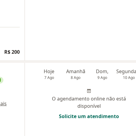
R$ 200
Hoje
Amanhã
Dom,
7 Ago
8 Ago
9 Ago
10 Ago
l
O agendamento online não está
ais
disponível
Solicite um atendimento