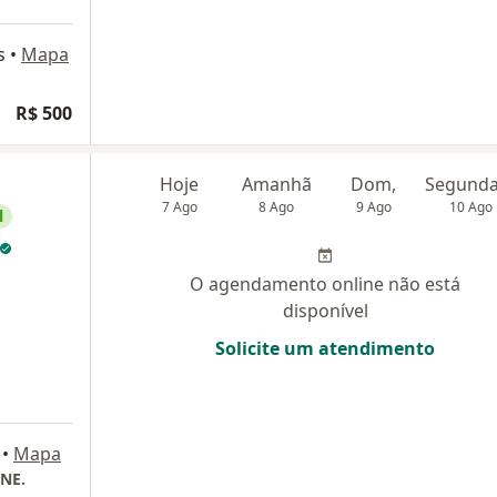
s
•
Mapa
R$ 500
Hoje
Amanhã
Dom,
7 Ago
8 Ago
9 Ago
10 Ago
l
O agendamento online não está
disponível
Solicite um atendimento
•
Mapa
INE.