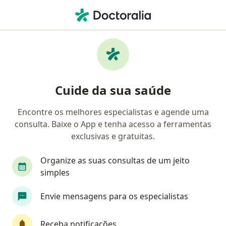
Men
Deformidades Adquiridas Da Mão • Fortaleza, Ceará CE
Filtros
• 1
Convênio
Mapa
Profissionais com experiência Deformidades
Cuide da sua saúde
Adquiridas Da Mão, Fortaleza
Encontre os melhores especialistas e agende uma
consulta. Baixe o App e tenha acesso a ferramentas
Qual especialização você está procurando?
exclusivas e gratuitas.
Ortopedista - Traumatologista
Cirurgião da m
Organize as suas consultas de um jeito
simples
Envie mensagens para os especialistas
Receba notificações