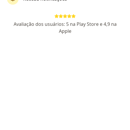
Dr. Vilmar Felix
Avaliação dos usuários: 5 na Play Store e 4,9 na
·
Mais
Cirurgião da mão, Ortopedista - traumatologista
Apple
853 opiniões
CRM CE 15689
AMB: 190078
RQE Nº: 11740
RQE Nº: 11739
Pacientes fiéis
Endereço 1
Endereço 2
Endereço 3
Endereç
Av. Pontes Vieira, 2651, Fortaleza
•
Mapa
Osteo - Ortopedia E Traumatologia
Consulta Cirurgia da Mão
Preço não disponível
Esse especialista não oferece agendamento online para esse endereço.
Solicite um atendimento