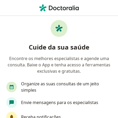
Men
Dermatite De Contato • Natal, Rio Grande do Norte RN
Filtros
• 1
Convênio
Mapa
Profissionais com experiência Dermatite de
Cuide da sua saúde
contato, Natal
Encontre os melhores especialistas e agende uma
consulta. Baixe o App e tenha acesso a ferramentas
Qual especialização você está procurando?
exclusivas e gratuitas.
Dermatologista
Alergista
Ginecologista
Organize as suas consultas de um jeito
simples
Envie mensagens para os especialistas
Receba notificações