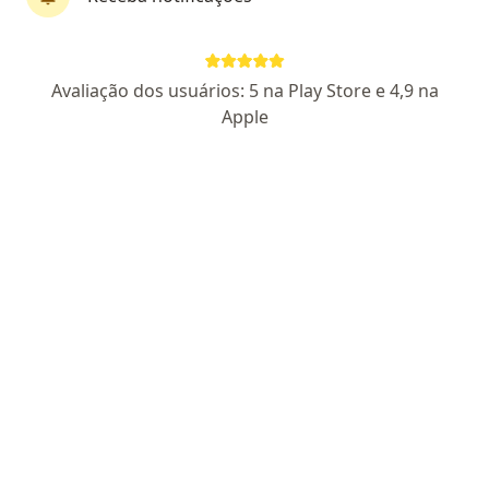
Pagamento online
Avaliação dos usuários: 5 na Play Store e 4,9 na
Dr. João Bernardo
Apple
·
Mais
Alergista
86 opiniões
CRM RN 8499
RQE Nº: 6359
Pacientes fiéis
Endereço
Teleconsulta
Rua Potengi, 433, Natal
•
Mapa
Clínica da Pele
Consulta alergia e imunologia
Consultar valores
Esse especialista não oferece agendamento online para esse endereço.