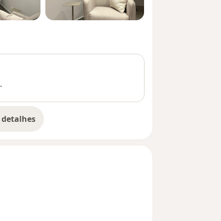
.
 detalhes
bre a experiência