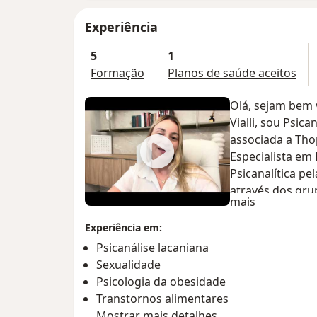
Experiência
5
1
Formação
Planos de saúde aceitos
Olá, sejam bem v
Vialli, sou Psic
associada a Tho
Especialista em
Psicanalítica p
através dos gru
Sobre mim
mais
leituras e minha
clínica há 08 a
Experiência em:
na modalidade o
Psicanálise lacaniana
atendimento pre
Sexualidade
Trabalhei na Ur
Psicologia da obesidade
durante 05 anos
Transtornos alimentares
grupos terapêuti
Mostrar mais detalhes