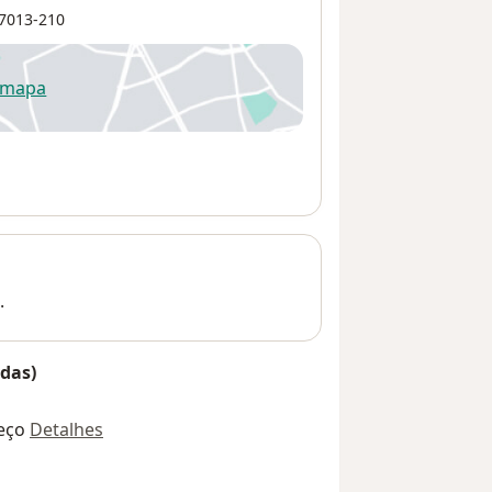
7013-210
 mapa
re num novo separador
.
das)
eço
Detalhes