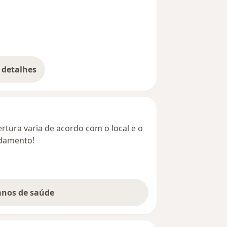
 detalhes
bre o endereço
rtura varia de acordo com o local e o
ndamento!
lanos de saúde