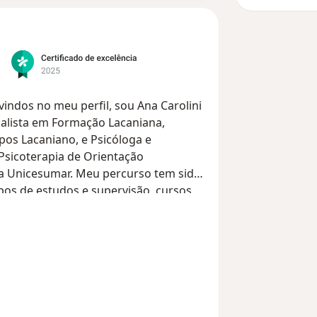
indos no meu perfil, sou Ana Carolini
analista em Formação Lacaniana,
pos Lacaniano, e Psicóloga e
 Psicoterapia de Orientação
ela Unicesumar. Meu percurso tem sido
pos de estudos e supervisão, cursos,
 análise pessoal. Trabalho com a
nos atendendo adolescentes e adultos
nline no mundo todo e realizando
sencial no Centro de Maringá/Pr.
gência e Emergência na saúde pública
 com atendimento clínico, oficina de
cos, avaliação psicológica para