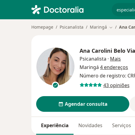
especiali
Homepage
Psicanalista
Maringá
Ana Caro
Mudar de ci
Ana Carolini Belo Vial
sobre 
Psicanalista
·
Mais
Maringá
4 endereços
Número de registro: CR
43 opiniões
Agendar consulta
Experiência
Novidades
Serviços