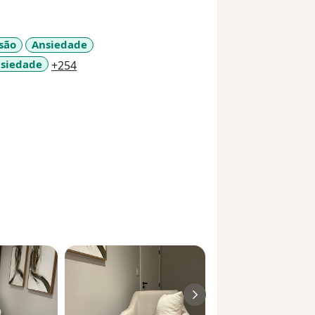
irúrgicos, atendimento domiciliar e
urgência e emergência.
são
Ansiedade
a11y_sr_more_diseases
nsiedade
+254