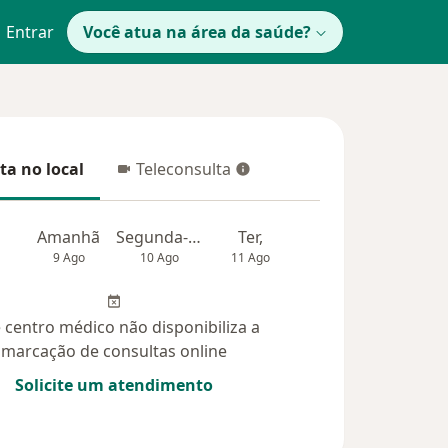
Entrar
Você atua na área da saúde?
ta no local
Teleconsulta
 no local
Teleconsulta
Amanhã
Segunda-feira
Ter,
Qua
Qui,
9 Ago
10 Ago
11 Ago
12 Ago
13 Ag
 centro médico não disponibiliza a
marcação de consultas online
Solicite um atendimento
úvidas respondidas (21)