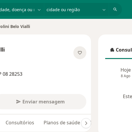
dade, doença ou nome
cidade ou região
lini Belo Vialli
dade
li
Consul
Consulta
as especializações
Hoje
P 08 28253
8 Ago
Este
Enviar mensagem
Consultórios
Planos de saúde
Opiniões (43)
D