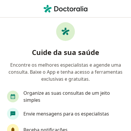
Men
Disfunção Sexual Feminina • Florianópolis, Santa Catarina SC
Filtros
• 1
Convênio
Mapa
Profissionais com experiência Disfunção
Cuide da sua saúde
sexual feminina, Florianópolis
Encontre os melhores especialistas e agende uma
consulta. Baixe o App e tenha acesso a ferramentas
Qual especialização você está procurando?
exclusivas e gratuitas.
Fisioterapeuta
Médico clínico geral
Psicó
Organize as suas consultas de um jeito
simples
Envie mensagens para os especialistas
Receba notificações