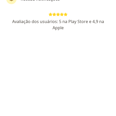
Pagamento online
Avaliação dos usuários: 5 na Play Store e 4,9 na
Dra. Clara Miceli Alves
Apple
·
Mais
Endocrinologista, Médica clínica geral
195 opiniões
CRM RS 52347
RQE Nº: 40412
RQE Nº 40413
Endocrinologia baseada em evidência científica
Residência médica na UFRJ & no IEDE
Atuou no NHS (UK) & Alemanha (Diabetes Care)
Pacientes fiéis
Endereço
Teleconsulta
Atendimentos online, apenas., Florianópolis
•
Mapa
CONSULTA 100% ONLINE - FLORIANÓPOLIS (apenas telemedicina)