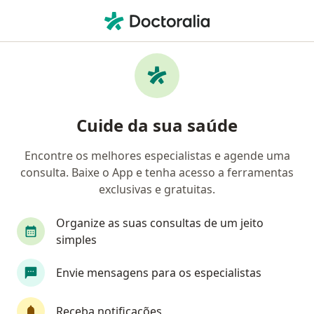
Men
Doenças Cardiovasculares • Vitória, Espírito Santo ES
Filtros
• 1
Convênio
Mapa
Profissionais com experiência Doenças
Cuide da sua saúde
Cardiovasculares, Vitória
Encontre os melhores especialistas e agende uma
consulta. Baixe o App e tenha acesso a ferramentas
Qual especialização você está procurando?
exclusivas e gratuitas.
Cardiologista
Médico clínico geral
Nefrol
Organize as suas consultas de um jeito
simples
Envie mensagens para os especialistas
Receba notificações