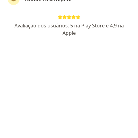
Dra. Daniela Campilongo Tavares
Avaliação dos usuários: 5 na Play Store e 4,9 na
·
Mais
Ginecologista
Apple
91 opiniões
CRM 19644 RS - RQE 9974
Pacientes fiéis
Endereço 1
Endereço 2
Teleconsulta
Av. Tristão Monteiro 260, Tramandaí
•
Mapa
Mais Centro Clinico
Primeira consulta ginecologia e obstetrícia
R$ 420
Esse especialista não oferece agendamento online para esse endereço.
Solicite um atendimento