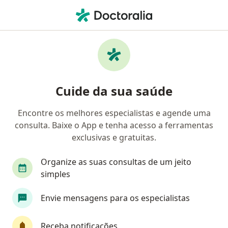
Men
Doenças Sexualmente Transmissíveis • Tramandaí, Rio Grande do Sul RS
Filtros
• 1
Convênio
Mapa
Profissionais com experiência Doenças
Cuide da sua saúde
Sexualmente Transmissíveis, Tramandaí
Encontre os melhores especialistas e agende uma
consulta. Baixe o App e tenha acesso a ferramentas
Qual especialização você está procurando?
exclusivas e gratuitas.
Ginecologista
Oncologista
Cardiologista
Organize as suas consultas de um jeito
simples
Envie mensagens para os especialistas
Receba notificações