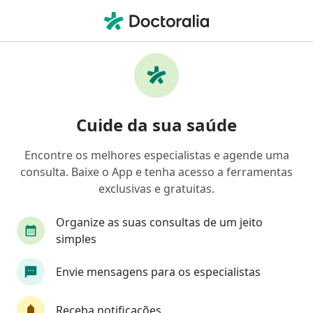
Men
Dor No Peito • Joinville, Santa Catarina SC
Filtros
• 1
Convênio
Mapa
Profissionais com experiência Dor No Peito,
Cuide da sua saúde
Joinville
Encontre os melhores especialistas e agende uma
consulta. Baixe o App e tenha acesso a ferramentas
Qual especialização você está procurando?
exclusivas e gratuitas.
Cardiologista
Médico clínico geral
Geriat
Organize as suas consultas de um jeito
simples
Envie mensagens para os especialistas
Receba notificações