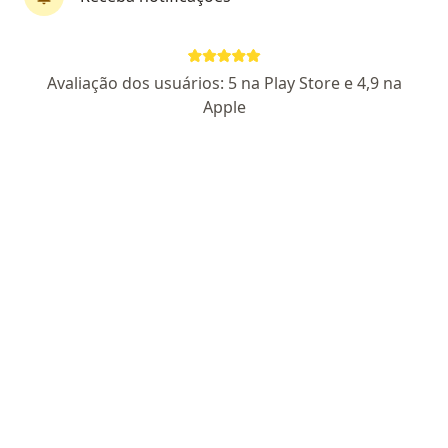
Pagamento online
Parcelamento disponível
Avaliação dos usuários: 5 na Play Store e 4,9 na
Dr. Lutero Cassol
Apple
Psiquiatra
186 opiniões
CRM SC 34625
CRM RS 50908
RQE 29241
Médico ESPECIALISTA em psiquiatria
Graduado pela Universidade Federal de Pelotas
Os pacientes me avaliam como empático e
atencioso
Pacientes fiéis
Endereço
Teleconsulta
Rua Luiz Brockmann 237, Joinville
•
Mapa