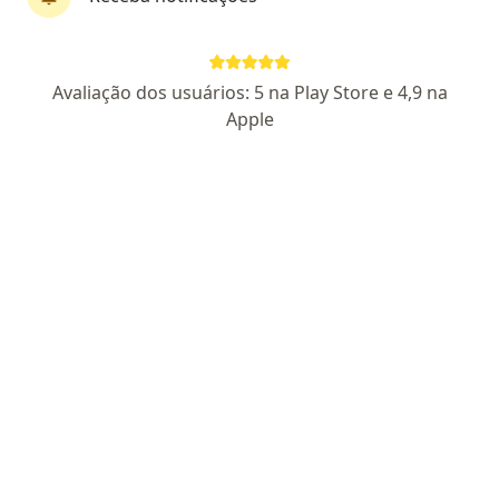
Dr. Marcio Gabriel dos Santos
Avaliação dos usuários: 5 na Play Store e 4,9 na
·
Mais
Nefrologista
Apple
35 opiniões
CRM 17420 DF - RQE 10716 - RQE 10717
St. E Sul QSE 11 Área Especial 01/17, 1º Andar, Consultório 101B Centro Clínico do Hospital Santa Marta-, Brasília
•
Mapa
Renal Vida
Consulta Nefrologia
R$ 350
Esse especialista não oferece agendamento online para esse endereço.
Solicite um atendimento