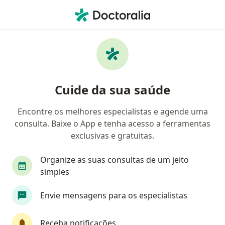
Men
Glomerulonefrite • Taguatinga, Distrito Federal DF
Filtros
• 1
Convênio
Mapa
Profissionais com experiência
Cuide da sua saúde
Glomerulonefrite, Taguatinga
Encontre os melhores especialistas e agende uma
consulta. Baixe o App e tenha acesso a ferramentas
Qual especialização você está procurando?
exclusivas e gratuitas.
Nefrologista
Médico clínico geral
General
Organize as suas consultas de um jeito
simples
Envie mensagens para os especialistas
Receba notificações