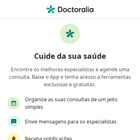
Men
Herpes Zoster • Guaratinguetá, São Paulo SP
Filtros
• 1
Convênio
Mapa
Profissionais com experiência Herpes
Cuide da sua saúde
zoster, Guaratinguetá
Encontre os melhores especialistas e agende uma
consulta. Baixe o App e tenha acesso a ferramentas
Qual especialização você está procurando?
exclusivas e gratuitas.
Especialista em Dor
Neurocirurgião
Neuro
Organize as suas consultas de um jeito
simples
Envie mensagens para os especialistas
Receba notificações