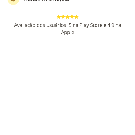
Dr. Robson Prudêncio Silva Lima
Avaliação dos usuários: 5 na Play Store e 4,9 na
·
Mais
Especialista em dor, Neurocirurgião, Neurologista
Apple
596 opiniões
CRM SP 101309
RQE Nº: 27820 - RQE Nº: 27820-1 - RQE Nº:
27820-2
RQE Nº: 142464
Quatro Títulos de Especialista registrados
CFM/CRM
Mais de 25 anos em Neurocirurgia e Medicina da
Dor
Referência em Dor e Doenças do Cérebro e da
Coluna
Endereço 1
Endereço 2
Teleconsulta
Avenida Doutor Ariberto Pereira da Cunha 1626 NEUROCIRURGIA/AVALIAÇÃO DE DOR E COLUNA VERTEBRAL, Guaratinguetá
•
Mapa