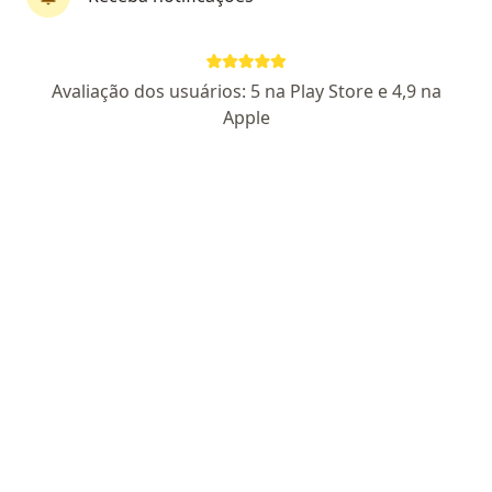
Adriana Junqueira
Avaliação dos usuários: 5 na Play Store e 4,9 na
Psicóloga
Apple
CRP SP 49262
Endereço
Teleconsulta
Rua Marcílio Dias, 8, Guaratinguetá
•
Mapa
IMERSÃO PSICOLOGIA
Primeira consulta psicologia
R$ 150
Esse especialista não oferece agendamento online para esse endereço.
Solicite um atendimento