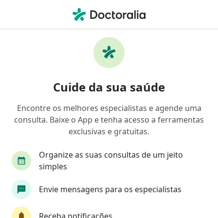
Men
Demência • Guaratinguetá, São Paulo SP
Filtros
• 1
Convênio
Mapa
Profissionais com experiência Demência,
Cuide da sua saúde
Guaratinguetá
Encontre os melhores especialistas e agende uma
consulta. Baixe o App e tenha acesso a ferramentas
Qual especialização você está procurando?
exclusivas e gratuitas.
Neurologista
Psicólogo
Médico clínico ge
Organize as suas consultas de um jeito
simples
Envie mensagens para os especialistas
Receba notificações