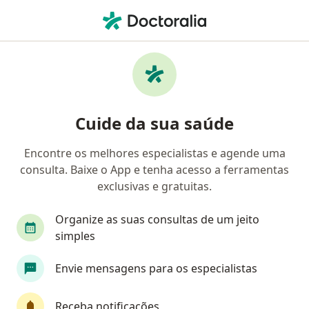
Men
Infertilidade Feminina • Fortaleza, Ceará CE
Filtros
• 1
Convênio
Mapa
Profissionais com experiência Infertilidade
Cuide da sua saúde
Feminina, Fortaleza
Encontre os melhores especialistas e agende uma
consulta. Baixe o App e tenha acesso a ferramentas
Qual especialização você está procurando?
exclusivas e gratuitas.
Ginecologista
Especialista em Reprodução H
Organize as suas consultas de um jeito
simples
Envie mensagens para os especialistas
Receba notificações