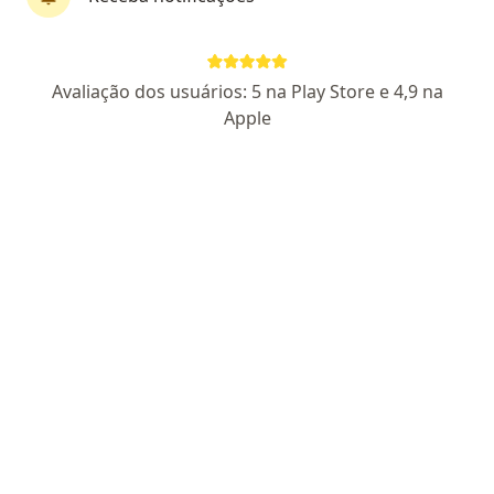
Dra. Hérdeny Di Cárlly
Avaliação dos usuários: 5 na Play Store e 4,9 na
Ginecologista, Nutróloga
Apple
97 opiniões
CRM CE 16853
- RQE Nº: 10380
- RQE nao encontrado para
(NUTRÓLOGO)
Pacientes fiéis
Endereço
Teleconsulta
Avenida Pontes Vieira, 2340, Fortaleza
•
Mapa
NOSSO PULSAR -> UNO MEDICAL & OFFICE - 9º ANDAR - SALA 903 -
Consulta ginecologia
R$ 550
Esse especialista não oferece agendamento online para esse endereço.
Solicite um atendimento