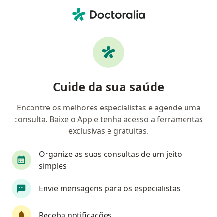
Men
Lesões No Joelho A Cartilagem Articular • Itajaí, Santa Catarina SC
Filtros
• 1
Convênio
Mapa
Profissionais com experiência Lesões no
Cuide da sua saúde
joelho: A cartilagem articular, Itajaí
Encontre os melhores especialistas e agende uma
consulta. Baixe o App e tenha acesso a ferramentas
Qual especialização você está procurando?
exclusivas e gratuitas.
Ortopedista - Traumatologista
Médico do espo
Organize as suas consultas de um jeito
simples
Envie mensagens para os especialistas
Receba notificações