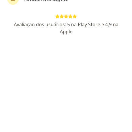
Dr. Ramon Mazon
Avaliação dos usuários: 5 na Play Store e 4,9 na
·
Mais
Ortopedista - traumatologista
Apple
33 opiniões
CRM SC 30711
- RQE Nº: 25185
Especialista em Cirurgia do Joelho
Atendo sobre ligamento, menisco, artrose e
prótese
Pontual, simpático, atencioso
Endereço 1
Endereço 2
R. Otávio Cesário Pereira, 1058, Itajaí
•
Mapa
Clínica CEM tomografia, ultrassom, consultas e fisioterapia
Primeira consulta ortopedia e traumatologia
Consultar valores