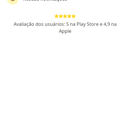
Dr. Marco Aurelio Vieira Borges
Avaliação dos usuários: 5 na Play Store e 4,9 na
Cirurgião plástico, Cirurgião geral, Cirurgião cranio-maxilo-
Apple
·
Mais
facial
CRM PR 25856
RQE Nº: 19590
RQE Nº: 34877
Endereço
Teleconsulta
Av. João Gualberto, 1881, Curitiba
•
Mapa
Clinica Winter
Primeira consulta Cirurgia Plástica
a partir de r$ 600
Esse especialista não oferece agendamento online para esse endereço.
Solicite um atendimento