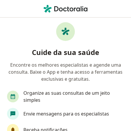
Men
Mamilos Retraídos • Curitiba, Paraná PR
Filtros
• 1
Convênio
Mapa
Profissionais com experiência Mamilos
Cuide da sua saúde
retraídos, Curitiba
Encontre os melhores especialistas e agende uma
consulta. Baixe o App e tenha acesso a ferramentas
Qual especialização você está procurando?
exclusivas e gratuitas.
Mastologista
Cirurgião plástico
Ginecolo
Organize as suas consultas de um jeito
simples
Envie mensagens para os especialistas
Receba notificações