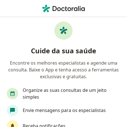
Men
Retardo Do Crescimento Fetal • Curitiba, Paraná PR
Filtros
• 1
Convênio
Mapa
Profissionais com experiência Retardo Do
Cuide da sua saúde
Crescimento Fetal, Curitiba
Encontre os melhores especialistas e agende uma
consulta. Baixe o App e tenha acesso a ferramentas
Qual especialização você está procurando?
exclusivas e gratuitas.
Ginecologista
Dermatologista
Endocrinol
Organize as suas consultas de um jeito
simples
Envie mensagens para os especialistas
Receba notificações