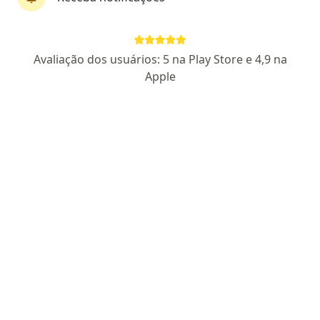
Dra. Tamy Letícia Yukiro Sato
Avaliação dos usuários: 5 na Play Store e 4,9 na
·
Mais
Ginecologista
Apple
115 opiniões
CRM PR 42630
- RQE Nº: 34665 (GINECOLOGISTA)
- RQE nao
encontrado para (ONCOLOGISTA)
Avenida Rui Barbosa 6043 Loja 2, São José Dos Pinhais
•
Mapa
Acesso Saúde São José dos Pinhais
Consulta Ginecologia e Obstetrícia
a partir de r$ 170
Esse especialista não oferece agendamento online para esse endereço.
Solicite um atendimento