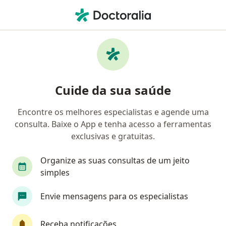
Men
Transtorno Autístico • Goiânia, Goiás GO
Filtros
• 1
Convênio
Mapa
Profissionais com experiência Transtorno
Cuide da sua saúde
Autístico, Goiânia
Encontre os melhores especialistas e agende uma
consulta. Baixe o App e tenha acesso a ferramentas
Qual especialização você está procurando?
exclusivas e gratuitas.
Psiquiatra
Médico clínico geral
Generalis
Organize as suas consultas de um jeito
simples
Envie mensagens para os especialistas
Receba notificações