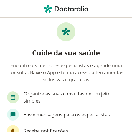
Men
Transtorno Da Ansiedade • Magé, Rio de Janeiro RJ
Filtros
• 1
Convênio
Mapa
Profissionais com experiência Transtorno da
Cuide da sua saúde
ansiedade, Magé
Encontre os melhores especialistas e agende uma
consulta. Baixe o App e tenha acesso a ferramentas
Qual especialização você está procurando?
exclusivas e gratuitas.
Psicólogo
Psicanalista
Psiquiatra
Ge
Organize as suas consultas de um jeito
simples
Envie mensagens para os especialistas
Receba notificações