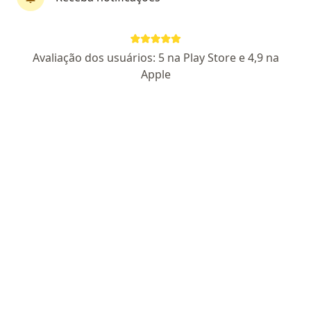
Dr. Paulo Henrique Castro
Avaliação dos usuários: 5 na Play Store e 4,9 na
·
Mais
Psicanalista
Apple
35 opiniões
Certificado Apresentado
Endereço
Teleconsulta
Rodovia Washington Luiz, 1037, Petrópolis
•
Mapa
Consulta Online (Petrópolis)
Primeira consulta psicanálise
R$ 150
Esse especialista não oferece agendamento online para esse endereço.
Solicite um atendimento