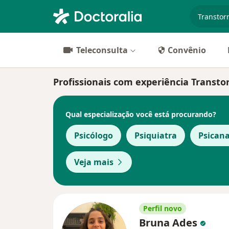
especiali
Teleconsulta
Convênio
Profissionais com experiência Transto
Qual especialização você está procurando?
Psicólogo
Psiquiatra
Psicana
Veja mais
Perfil novo
Bruna Ades