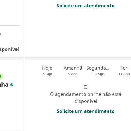
Solicite um atendimento
a
sponível
Hoje
Amanhã
Segunda-feira
Ter,
8 Ago
9 Ago
10 Ago
11 Ago
l
anha
O agendamento online não está
disponível
Solicite um atendimento