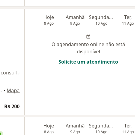
Hoje
Amanhã
Segunda-feira
Ter,
8 Ago
9 Ago
10 Ago
11 Ago
O agendamento online não está
disponível
Solicite um atendimento
econsulta 2
 Magalhães, 3129, Salvador
•
Mapa
R$ 200
Hoje
Amanhã
Segunda-feira
Ter,
8 Ago
9 Ago
10 Ago
11 Ago
l