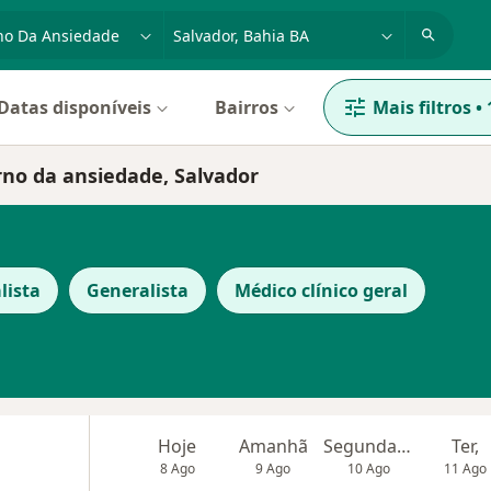
dade, doença ou nome
cidade ou região
Datas disponíveis
Bairros
Mais filtros
•
rno da ansiedade, Salvador
lista
Generalista
Médico clínico geral
Hoje
Amanhã
Segunda-feira
Ter,
8 Ago
9 Ago
10 Ago
11 Ago