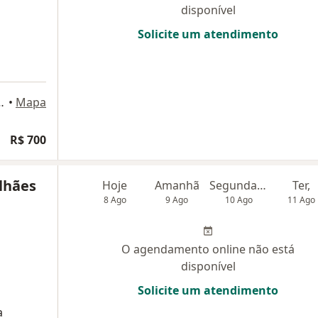
disponível
Solicite um atendimento
achado 1459, Salvador
•
Mapa
R$ 700
lhães
Hoje
Amanhã
Segunda-feira
Ter,
8 Ago
9 Ago
10 Ago
11 Ago
O agendamento online não está
disponível
Solicite um atendimento
a