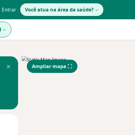
Entrar
Você atua na área da saúde?
1
Ampliar mapa
Qua
Qui,
Sex,
12 Ago
13 Ago
14 Ago