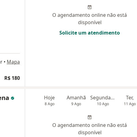
O agendamento online não está
disponível
Solicite um atendimento
r
•
Mapa
R$ 180
ena
Hoje
Amanhã
Segunda-feira
Ter,
8 Ago
9 Ago
10 Ago
11 Ago
O agendamento online não está
disponível