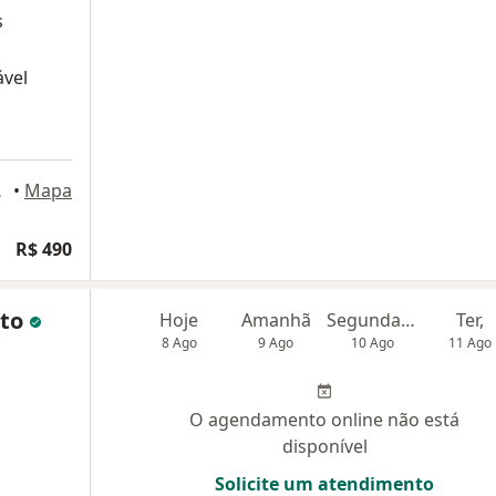
s
ável
alvador
•
Mapa
R$ 490
ito
Hoje
Amanhã
Segunda-feira
Ter,
8 Ago
9 Ago
10 Ago
11 Ago
O agendamento online não está
disponível
Solicite um atendimento