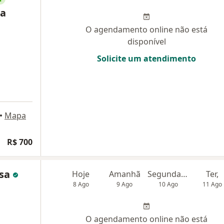
ia
O agendamento online não está
disponível
Solicite um atendimento
•
Mapa
R$ 700
osa
Hoje
Amanhã
Segunda-feira
Ter,
8 Ago
9 Ago
10 Ago
11 Ago
O agendamento online não está