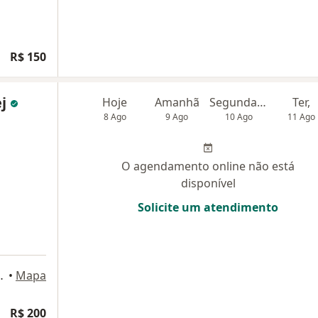
R$ 150
ej
Hoje
Amanhã
Segunda-feira
Ter,
8 Ago
9 Ago
10 Ago
11 Ago
O agendamento online não está
disponível
Solicite um atendimento
aio 17, Salvador
•
Mapa
R$ 200