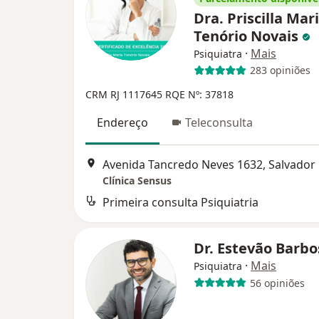
Dra. Priscilla Mar
Tenório Novais
·
Mais
Psiquiatra
283 opiniões
CRM RJ 1117645
RQE Nº: 37818
Endereço
Teleconsulta
Avenida Tancredo Neves 1632, Salvador
Clínica Sensus
Primeira consulta Psiquiatria
Dr. Estevão Barb
·
Mais
Psiquiatra
56 opiniões