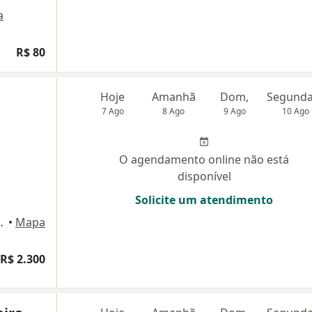
a
R$ 80
Hoje
Amanhã
Dom,
7 Ago
8 Ago
9 Ago
10 Ago
O agendamento online não está
disponível
Solicite um atendimento
02 - Asa Norte, Brasília
•
Mapa
R$ 2.300