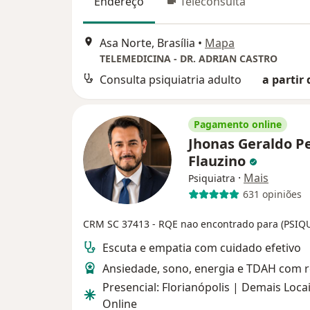
Endereço
Teleconsulta
Asa Norte, Brasília
•
Mapa
TELEMEDICINA - DR. ADRIAN CASTRO
Consulta psiquiatria adulto
a partir 
Pagamento online
Jhonas Geraldo P
Flauzino
·
Mais
Psiquiatra
631 opiniões
CRM SC 37413
- RQE nao encontrado para (PSIQ
Escuta e empatia com cuidado efetivo
Ansiedade, sono, energia e TDAH com 
Presencial: Florianópolis | Demais Locai
Online