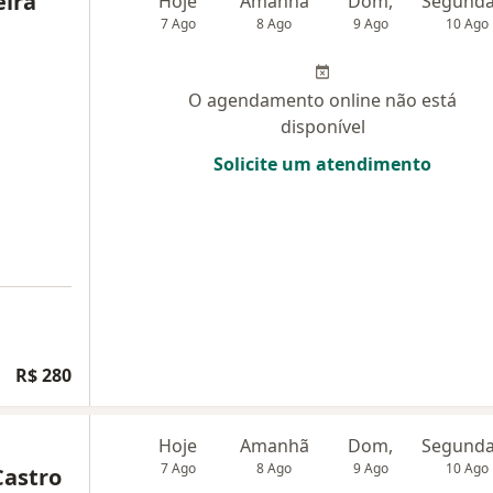
eira
Hoje
Amanhã
Dom,
7 Ago
8 Ago
9 Ago
10 Ago
O agendamento online não está
disponível
Solicite um atendimento
R$ 280
Hoje
Amanhã
Dom,
7 Ago
8 Ago
9 Ago
10 Ago
Castro