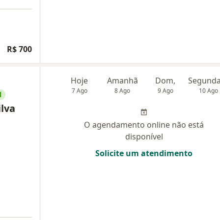
R$ 700
Hoje
Amanhã
Dom,
7 Ago
8 Ago
9 Ago
10 Ago
l
ilva
O agendamento online não está
disponível
Solicite um atendimento