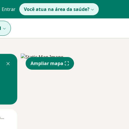
Entrar
Você atua na área da saúde?
1
Ampliar mapa
Segunda-feira
Ter,
Qua
Qui,
11 Ago
12 Ago
13 Ago