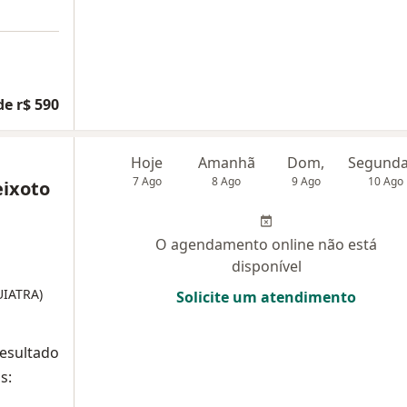
de r$ 590
Hoje
Amanhã
Dom,
7 Ago
8 Ago
9 Ago
10 Ago
eixoto
O agendamento online não está
disponível
UIATRA)
Solicite um atendimento
resultado
s: