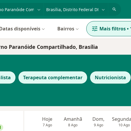
dade, doença ou nome
cidade ou região
Datas disponíveis
Bairros
Mais filtros
•
rno Paranóide Compartilhado, Brasília
lista
Terapeuta complementar
Nutricionista
Hoje
Amanhã
Dom,
7 Ago
8 Ago
9 Ago
10 Ago
l