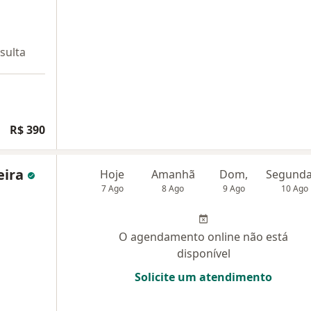
sulta
R$ 390
eira
Hoje
Amanhã
Dom,
7 Ago
8 Ago
9 Ago
10 Ago
O agendamento online não está
disponível
Solicite um atendimento