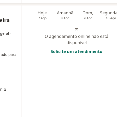
Hoje
Amanhã
Dom,
7 Ago
8 Ago
9 Ago
10 Ago
eira
·
 geral
O agendamento online não está
disponível
Solicite um atendimento
rado para
m o