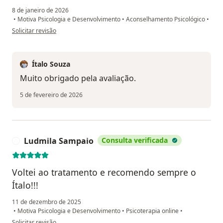
8 de janeiro de 2026
•
Motiva Psicologia e Desenvolvimento
•
Aconselhamento Psicológico
•
na opinião do utilizador ana cristina dos santos reis
Solicitar revisão
Ítalo Souza
Muito obrigado pela avaliação.
5 de fevereiro de 2026
Ludmila Sampaio
Consulta verificada
L
Voltei ao tratamento e recomendo sempre o
Ítalo!!!
11 de dezembro de 2025
•
Motiva Psicologia e Desenvolvimento
•
Psicoterapia online
•
na opinião do utilizador Ludmila Sampaio
Solicitar revisão