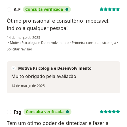
A.F
Consulta verificada
A
Ótimo profissional e consultório impecável,
indico a qualquer pessoa!
14 de março de 2025
•
Motiva Psicologia e Desenvolvimento
•
Primeira consulta psicologia
•
na opinião do utilizador A.F
Solicitar revisão
Motiva Psicologia e Desenvolvimento
Muito obrigado pela avaliação
14 de março de 2025
Fsg
Consulta verificada
F
Tem um ótimo poder de sintetizar e fazer a