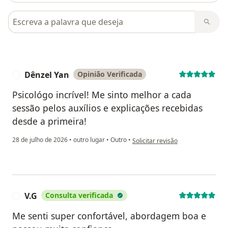
Pesquisar em opiniões
Dênzel Yan
Opinião Verificada
D
Psicológo incrível! Me sinto melhor a cada
sessão pelos auxílios e explicações recebidas
desde a primeira!
na opinião do utilizador Dênzel Y
28 de julho de 2026
•
outro lugar
•
Outro
•
Solicitar revisão
V.G
Consulta verificada
V
Me senti super confortável, abordagem boa e