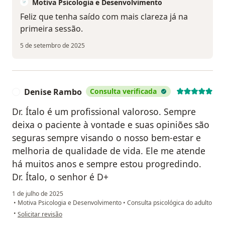
Motiva Psicologia e Desenvolvimento
Feliz que tenha saído com mais clareza já na
primeira sessão.
5 de setembro de 2025
Denise Rambo
Consulta verificada
D
Dr. Ítalo é um profissional valoroso. Sempre
deixa o paciente à vontade e suas opiniões são
seguras sempre visando o nosso bem-estar e
melhoria de qualidade de vida. Ele me atende
há muitos anos e sempre estou progredindo.
Dr. Ítalo, o senhor é D+
1 de julho de 2025
•
Motiva Psicologia e Desenvolvimento
•
Consulta psicológica do adulto
na opinião do utilizador Denise Rambo
•
Solicitar revisão