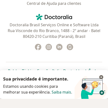
Central de Ajuda para clientes
Contato
Doctoralia - Homepage
Doctoralia Brasil Serviços Online e Software Ltda
Rua Visconde do Rio Branco, 1488 - 2º andar - Batel
80420-210 Curitiba (Paraná), Brasil
Facebook
abre num novo separador
Instagram
abre num novo separador
Linkedin
abre num novo separad
Glassdoor
abre num novo se
abre num novo separador
abre num novo separador
abre num novo separador
abre num novo separado
abre num n
abre
Polska
,
Türkiye
,
España
,
Italia
,
Deutschland
,
Česko
,
abre num novo separador
abre num novo separador
abre num novo separador
abre num novo separa
abre num no
abre n
Portugal
,
México
,
Chile
,
Brasil
,
Argentina
,
Perú
,
Sua privacidade é importante.
abre num novo separad
Colombia
Estamos usando cookies para
melhorar sua experiência.
www.doctoralia.com.br © 2026 - Agende agora sua
Saiba mais
.
consulta
Agendar consulta