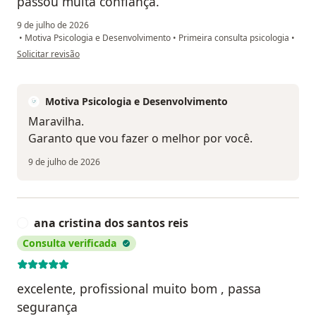
passou muita confiança.
9 de julho de 2026
•
Motiva Psicologia e Desenvolvimento
•
Primeira consulta psicologia
•
na opinião do utilizador V.G
Solicitar revisão
Motiva Psicologia e Desenvolvimento
Maravilha.
Garanto que vou fazer o melhor por você.
9 de julho de 2026
ana cristina dos santos reis
A
Consulta verificada
excelente, profissional muito bom , passa
segurança