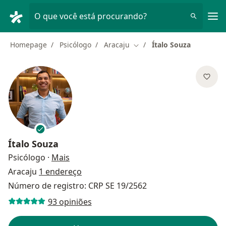
Men
O que você está procurando?
Homepage
Psicólogo
Aracaju
Ítalo Souza
Mudar de cidade
Ítalo Souza
sobre as especializações
Psicólogo
·
Mais
Aracaju
1 endereço
Número de registro: CRP SE 19/2562
93 opiniões