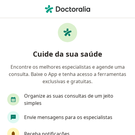
Men
Transtornos Do Humor • Caçador, Santa Catarina SC
Filtros
• 1
Convênio
Mapa
Profissionais com experiência Transtornos
Cuide da sua saúde
do humor, Caçador
Encontre os melhores especialistas e agende uma
consulta. Baixe o App e tenha acesso a ferramentas
Qual especialização você está procurando?
exclusivas e gratuitas.
Psicólogo
Organize as suas consultas de um jeito
simples
Envie mensagens para os especialistas
Receba notificações