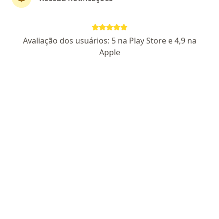
Dra. Francieli Hamester
Avaliação dos usuários: 5 na Play Store e 4,9 na
·
Mais
Apple
Psicóloga
8 opiniões
CRP 12/16004
Endereço
Teleconsulta
Rua Porto União, 152, Térreo, Sala 01, Caçador
•
Mapa
Liberté Clínica Integrada
Consulta Psicologia
R$ 230
Esse especialista não oferece agendamento online para esse endereço.
Solicite um atendimento