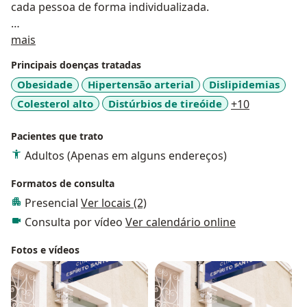
cada pessoa de forma individualizada.
Sobre mim
Ao longo de minha trajetória, atuei em diversos
mais
contextos de alta complexidade e em paciente a nível
Principais doenças tratadas
hospitalar e ambulatorial. Essa experiência me
Obesidade
Hipertensão arterial
Dislipidemias
proporcionou uma visão abrangente sobre o
a11y_sr_mo
Colesterol alto
Distúrbios de tireóide
+10
tratamento de doenças crônicas e a importância de
oferecer um acompanhamento contínuo e detalhado.
Pacientes que trato
Meu objetivo é sempre fazer com que os pacientes se
Adultos (Apenas em alguns endereços)
sintam acolhidos e seguros, sabendo que estou ao seu
Formatos de consulta
lado para esclarecer dúvidas e buscar as melhores
Presencial
Ver locais (2)
soluções para suas condições de saúde. Minha forma
de atendimento é baseada em uma abordagem
Consulta por vídeo
Ver calendário online
integrativa, combinando o conhecimento técnico com
Fotos e vídeos
uma escuta atenta e empatia, para que cada consulta
seja produtiva e confortável.
Minha dedicação à medicina vai além do consultório.