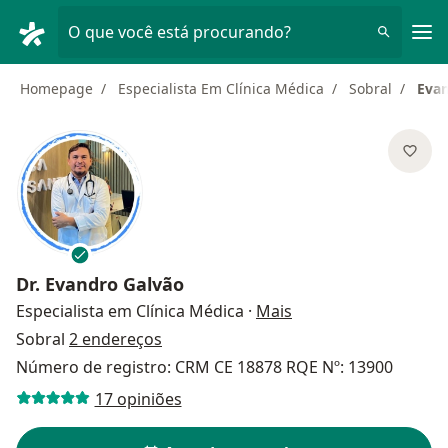
Men
O que você está procurando?
Homepage
Especialista Em Clínica Médica
Sobral
Evan
Dr.
Evandro Galvão
sobre as especializa
Especialista em Clínica Médica
·
Mais
Sobral
2 endereços
Número de registro: CRM CE 18878 RQE Nº: 13900
17 opiniões