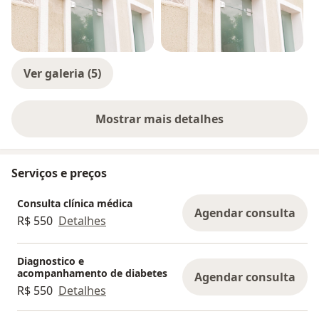
Sempre procuro me aprimorar, incorporando as mais
recentes inovações e avanços científicos, para garantir
que meus pacientes recebam o melhor atendimento.
Além disso, acredito que uma relação médico-paciente
Ver galeria (5)
é baseada na confiança e no respeito é essencial para
a eficácia dos tratamentos.
Mostrar mais detalhes
sobre a experiência
Estou à disposição para ajudá-lo a cuidar da sua saúde
com atenção, responsabilidade e comprometimento.
Serviços e preços
Consulta clínica médica
Agendar consulta
R$ 550
Detalhes
Diagnostico e
acompanhamento de diabetes
Agendar consulta
R$ 550
Detalhes