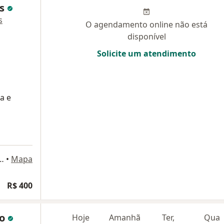
es
s
O agendamento online não está
disponível
Solicite um atendimento
a e
José Aloísio Pinto 1362, Sobral
•
Mapa
R$ 400
ão
Hoje
Amanhã
Ter,
Qua