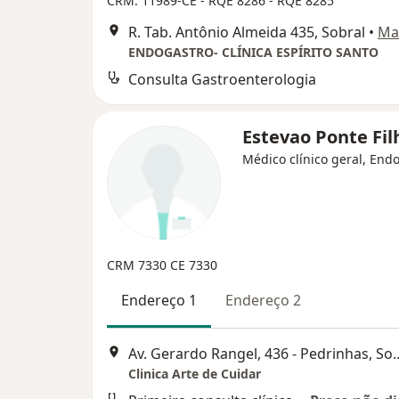
CRM: 11989-CE - RQE 8286 - RQE 8285
R. Tab. Antônio Almeida 435, Sobral
•
Ma
ENDOGASTRO- CLÍNICA ESPÍRITO SANTO
Consulta Gastroenterologia
Estevao Ponte Fi
Médico clínico geral, End
CRM 7330 CE
7330
Endereço 1
Endereço 2
Av. Gerardo Rangel, 436
Clinica Arte de Cuidar