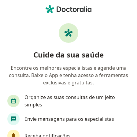
Men
Tosse • Sobral, Ceará CE
Filtros
• 1
Convênio
Mapa
Profissionais com experiência Tosse, Sobral
Cuide da sua saúde
Encontre os melhores especialistas e agende uma
Qual especialização você está procurando?
consulta. Baixe o App e tenha acesso a ferramentas
Médico clínico geral
Endoscopista
Pneumo
exclusivas e gratuitas.
Organize as suas consultas de um jeito
simples
Envie mensagens para os especialistas
Receba notificações