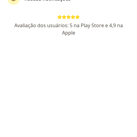
Dr. Evandro Galvão
Especialista em clínica médica, Médico clínico geral,
Avaliação dos usuários: 5 na Play Store e 4,9 na
Internista
Apple
17 opiniões
CRM CE 18878
RQE Nº: 13900
Pacientes fiéis
Endereço 1
Endereço 2
Teleconsulta
Avenida Monsenhor José Aloísio Pinto 1362, Sobral
•
Mapa
VESALIUS CENTRO MÉDICO
Consulta clínica médica
R$ 550
Esse especialista não oferece agendamento online para esse endereço.
Solicite um atendimento