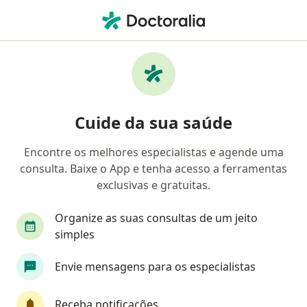
Men
Gastrite • Sobral, Ceará CE
Filtros
• 1
Convênio
Mapa
Profissionais com experiência Gastrite,
Cuide da sua saúde
Sobral
Encontre os melhores especialistas e agende uma
consulta. Baixe o App e tenha acesso a ferramentas
Qual especialização você está procurando?
exclusivas e gratuitas.
Médico clínico geral
Gastroenterologista
Organize as suas consultas de um jeito
simples
Envie mensagens para os especialistas
Receba notificações