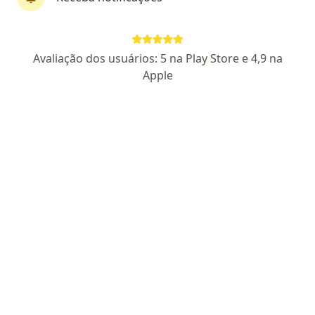
Pagamento online
Parcelamento disponível
Avaliação dos usuários: 5 na Play Store e 4,9 na
Dra. Andrine Alves
Apple
·
Mais
Gastroenterologista
20 opiniões
CRM CE 26737
RQE - 3986
RQE - 15493
Especialista em doenças do fígado
Mestrado em Saúde Integral
Os pacientes me avaliam como empática e
experiente
Endereço
Teleconsulta
Avenida Monsenhor José Aloísio Pinto 1362, Sobral
•
Mapa
Clínica Thotmed
Consulta Gastroenterologia
R$ 400