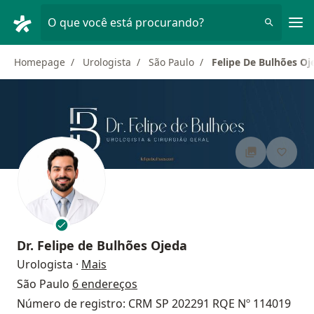
Men
O que você está procurando?
Homepage
Urologista
São Paulo
Felipe De Bulhões Oj
Dr.
Felipe de Bulhões Ojeda
sobre as especializações
Urologista
·
Mais
São Paulo
6 endereços
Número de registro: CRM SP 202291 RQE Nº 114019