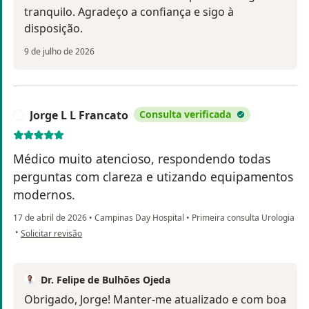
tranquilo. Agradeço a confiança e sigo à
disposição.
9 de julho de 2026
Jorge L L Francato
Consulta verificada
J
Médico muito atencioso, respondendo todas
perguntas com clareza e utizando equipamentos
modernos.
17 de abril de 2026
•
Campinas Day Hospital
•
Primeira consulta Urologia
na opinião do utilizador Jorge L L Francato
•
Solicitar revisão
Dr. Felipe de Bulhões Ojeda
Obrigado, Jorge! Manter-me atualizado e com boa