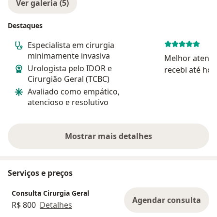
Ver galeria (5)
Destaques
Especialista em cirurgia
minimamente invasiva
Melhor atend
Urologista pelo IDOR e
recebi até hoj
Cirurgião Geral (TCBC)
atendimento d
Avaliado como empático,
no pós consul
atencioso e resolutivo
nível extrema
informações a
mel...
Mostrar mais detalhes
sobre a experiência
Serviços e preços
Consulta Cirurgia Geral
Agendar consulta
R$ 800
Detalhes