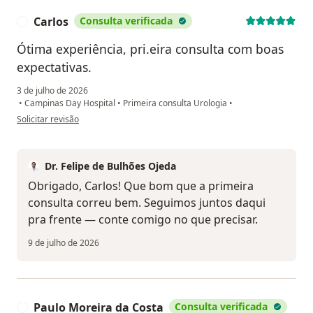
Carlos
Consulta verificada
C
Ótima experiência, pri.eira consulta com boas
expectativas.
3 de julho de 2026
•
Campinas Day Hospital
•
Primeira consulta Urologia
•
na opinião do utilizador Carlos
Solicitar revisão
Dr. Felipe de Bulhões Ojeda
Obrigado, Carlos! Que bom que a primeira
consulta correu bem. Seguimos juntos daqui
pra frente — conte comigo no que precisar.
9 de julho de 2026
Paulo Moreira da Costa
Consulta verificada
P