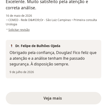
Excelente. Muito satisfeito pela atenção e
correta análise.
16 de maio de 2026
•
CEMED - Rede D&#039;Or - São Luiz Campinas
•
Primeira consulta
Urologia
na opinião do utilizador Douglas Razaboni
•
Solicitar revisão
Dr. Felipe de Bulhões Ojeda
Obrigado pela confiança, Douglas! Fico feliz que
a atenção e a análise tenham lhe passado
segurança. À disposição sempre.
9 de julho de 2026
Veja mais
opiniões acima