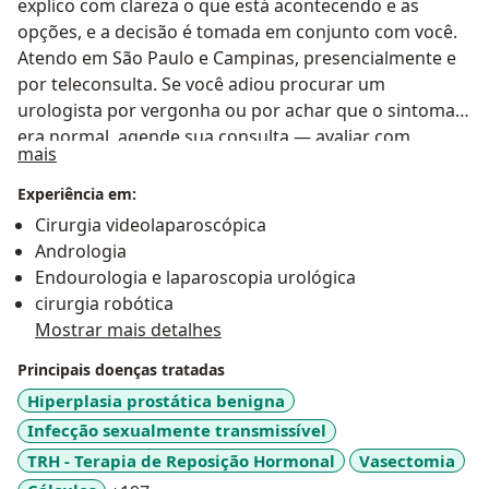
explico com clareza o que está acontecendo e as
opções, e a decisão é tomada em conjunto com você.
Atendo em São Paulo e Campinas, presencialmente e
por teleconsulta. Se você adiou procurar um
urologista por vergonha ou por achar que o sintoma
era normal, agende sua consulta — avaliar com
Sobre mim
mais
segurança é o primeiro passo.
Experiência em:
Cirurgia videolaparoscópica
Andrologia
Endourologia e laparoscopia urológica
cirurgia robótica
Mostrar mais detalhes
Principais doenças tratadas
Hiperplasia prostática benigna
Infecção sexualmente transmissível
TRH - Terapia de Reposição Hormonal
Vasectomia