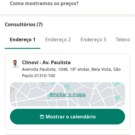
Como mostramos os preços?
Consultórios (7)
Endereço 1
Endereço 2
Endereço 3
Telecons
Clinovi - Av. Paulista
Avenida Paulista, 1048,
18º andar,
Bela Vista
,
São
Paulo
01310-100
Ampliar o mapa
abre num novo separador
Disponibilidade
Mostrar o calendário