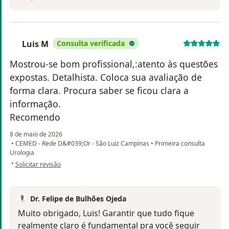
Luis M
Consulta verificada
L
Mostrou-se bom profissional,:atento às questões
expostas. Detalhista. Coloca sua avaliação de
forma clara. Procura saber se ficou clara a
informação.
Recomendo
8 de maio de 2026
•
CEMED - Rede D&#039;Or - São Luiz Campinas
•
Primeira consulta
Urologia
na opinião do utilizador Luis M
•
Solicitar revisão
Dr. Felipe de Bulhões Ojeda
Muito obrigado, Luis! Garantir que tudo fique
realmente claro é fundamental pra você seguir