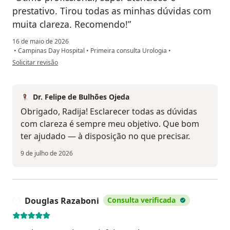
prestativo. Tirou todas as minhas dúvidas com
muita clareza. Recomendo!”
16 de maio de 2026
•
Campinas Day Hospital
•
Primeira consulta Urologia
•
na opinião do utilizador Radija
Solicitar revisão
Dr. Felipe de Bulhões Ojeda
Obrigado, Radija! Esclarecer todas as dúvidas
com clareza é sempre meu objetivo. Que bom
ter ajudado — à disposição no que precisar.
9 de julho de 2026
Douglas Razaboni
Consulta verificada
D