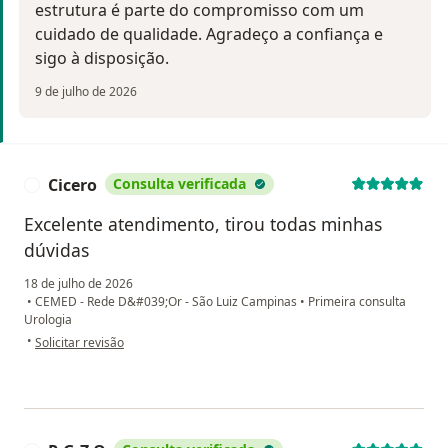
estrutura é parte do compromisso com um
cuidado de qualidade. Agradeço a confiança e
sigo à disposição.
9 de julho de 2026
Cicero
Consulta verificada
C
Excelente atendimento, tirou todas minhas
dúvidas
18 de julho de 2026
•
CEMED - Rede D&#039;Or - São Luiz Campinas
•
Primeira consulta
Urologia
na opinião do utilizador Cicero
•
Solicitar revisão