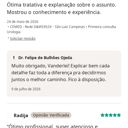
Ótima tratativa e explanação sobre o assunto.
Mostrou o conhecimento e experiência.
24 de maio de 2026
•
CEMED - Rede D&#039;Or - São Luiz Campinas
•
Primeira consulta
Urologia
na opinião do utilizador Vanderlei Festi
•
Solicitar revisão
Dr. Felipe de Bulhões Ojeda
Muito obrigado, Vanderlei! Explicar bem cada
detalhe faz toda a diferença pra decidirmos
juntos o melhor caminho. Fico à disposição.
9 de julho de 2026
Radija
Opinião Verificada
R
“Ótimo profissional, super atencioso e