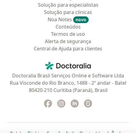
Solução para especialistas
Solução para clinicas
Noa Notes
novo
Conteúdos
Termos de uso
Alerta de segurança
Central de Ajuda para clientes
Contato
Doctoralia - Homepage
Doctoralia Brasil Serviços Online e Software Ltda
Rua Visconde do Rio Branco, 1488 - 2º andar - Batel
80420-210 Curitiba (Paraná), Brasil
Facebook
abre num novo separador
Instagram
abre num novo separador
Linkedin
abre num novo separad
Glassdoor
abre num novo se
abre num novo separador
abre num novo separador
abre num novo separador
abre num novo separado
abre num n
abre
Polska
,
Türkiye
,
España
,
Italia
,
Deutschland
,
Česko
,