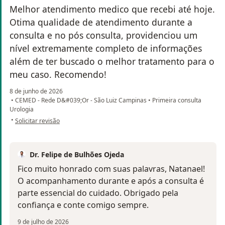
Melhor atendimento medico que recebi até hoje.
Otima qualidade de atendimento durante a
consulta e no pós consulta, providenciou um
nível extremamente completo de informações
além de ter buscado o melhor tratamento para o
meu caso. Recomendo!
8 de junho de 2026
•
CEMED - Rede D&#039;Or - São Luiz Campinas
•
Primeira consulta
Urologia
na opinião do utilizador Natanael Nicolini
•
Solicitar revisão
Dr. Felipe de Bulhões Ojeda
Fico muito honrado com suas palavras, Natanael!
O acompanhamento durante e após a consulta é
parte essencial do cuidado. Obrigado pela
confiança e conte comigo sempre.
9 de julho de 2026