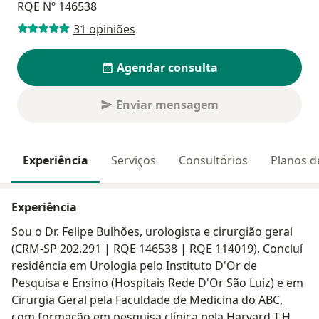
RQE Nº 146538
31 opiniões
Agendar consulta
Enviar mensagem
Experiência
Serviços
Consultórios
Planos d
Experiência
Sou o Dr. Felipe Bulhões, urologista e cirurgião geral
(CRM-SP 202.291 | RQE 146538 | RQE 114019). Concluí
residência em Urologia pelo Instituto D'Or de
Pesquisa e Ensino (Hospitais Rede D'Or São Luiz) e em
Cirurgia Geral pela Faculdade de Medicina do ABC,
com formação em pesquisa clínica pela Harvard T.H.