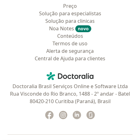
Preço
Solução para especialistas
Solução para clinicas
Noa Notes
novo
Conteúdos
Termos de uso
Alerta de segurança
Central de Ajuda para clientes
Contato
Doctoralia - Homepage
Doctoralia Brasil Serviços Online e Software Ltda
Rua Visconde do Rio Branco, 1488 - 2º andar - Batel
80420-210 Curitiba (Paraná), Brasil
Facebook
abre num novo separador
Instagram
abre num novo separador
Linkedin
abre num novo separad
Glassdoor
abre num novo se