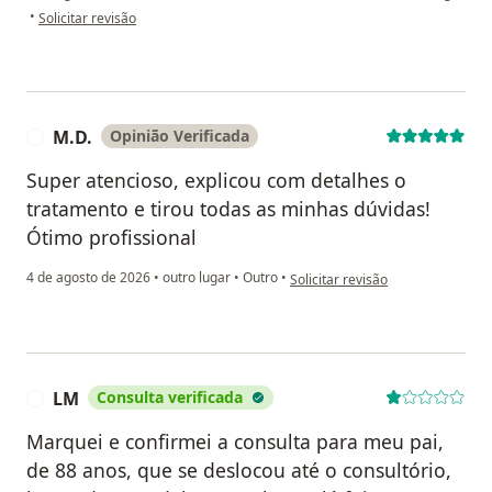
na opinião do utilizador isabella candida
•
Solicitar revisão
M.D.
Opinião Verificada
M
Super atencioso, explicou com detalhes o
tratamento e tirou todas as minhas dúvidas!
Ótimo profissional
na opinião do utilizador M.D.
4 de agosto de 2026
•
outro lugar
•
Outro
•
Solicitar revisão
LM
Consulta verificada
L
Marquei e confirmei a consulta para meu pai,
de 88 anos, que se deslocou até o consultório,