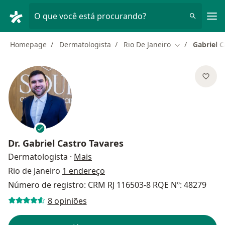
Men
O que você está procurando?
Homepage
Dermatologista
Rio De Janeiro
Gabriel C
Mudar de cida
Dr.
Gabriel Castro Tavares
sobre as especializações
Dermatologista
·
Mais
Rio de Janeiro
1 endereço
Número de registro: CRM RJ 116503-8 RQE Nº: 48279
8 opiniões