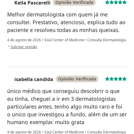
Keila Pascarelli
Opinião Verificada
K
Melhor dermatologista com quem já me
consultei. Prestativo, atencioso, explica tudo ao
paciente e resolveu todas as minhas queixas.
4 de agosto de 2026
•
Soul Center of Medicine
•
Consulta Dermatologia
na opinião do utilizador Keila Pascarelli
•
Solicitar revisão
isabella candida
Opinião Verificada
I
único médico que conseguiu descobrir o que
eu tinha, cheguei a ir em 3 dermatologistas
particulares antes, tenho algo muito raro e foi
o unico que investigou a fundo, além de um ser
humano exemplar. muito grata
4 de agosto de 2026
•
Soul Center of Medicine
•
Consulta Dermatologia