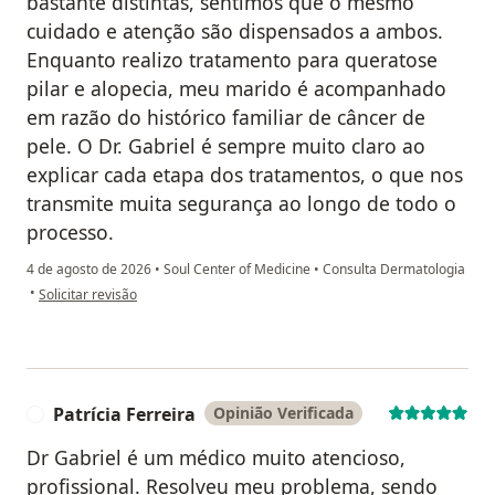
bastante distintas, sentimos que o mesmo
cuidado e atenção são dispensados a ambos.
Enquanto realizo tratamento para queratose
pilar e alopecia, meu marido é acompanhado
em razão do histórico familiar de câncer de
pele. O Dr. Gabriel é sempre muito claro ao
explicar cada etapa dos tratamentos, o que nos
transmite muita segurança ao longo de todo o
processo.
4 de agosto de 2026
•
Soul Center of Medicine
•
Consulta Dermatologia
na opinião do utilizador G.M.
•
Solicitar revisão
Patrícia Ferreira
Opinião Verificada
P
Dr Gabriel é um médico muito atencioso,
profissional. Resolveu meu problema, sendo