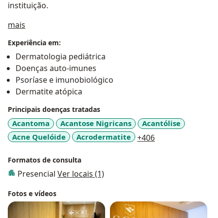
instituição.
Sobre mim
mais
Experiência em:
Dermatologia pediátrica
Doenças auto-imunes
Psoríase e imunobiológico
Dermatite atópica
Principais doenças tratadas
Acantoma
Acantose Nigricans
Acantólise
a11y_sr_more_di
Acne Quelóide
Acrodermatite
+406
Formatos de consulta
Presencial
Ver locais (1)
Fotos e vídeos