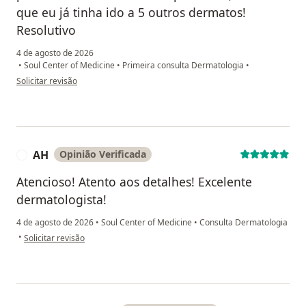
que eu já tinha ido a 5 outros dermatos!
Resolutivo
4 de agosto de 2026
•
Soul Center of Medicine
•
Primeira consulta Dermatologia
•
na opinião do utilizador Patrícia Ferreira
Solicitar revisão
AH
Opinião Verificada
A
Atencioso! Atento aos detalhes! Excelente
dermatologista!
4 de agosto de 2026
•
Soul Center of Medicine
•
Consulta Dermatologia
na opinião do utilizador AH
•
Solicitar revisão