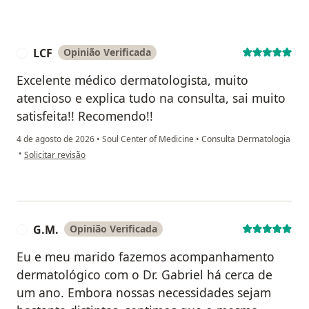
LCF
Opinião Verificada
L
Excelente médico dermatologista, muito
atencioso e explica tudo na consulta, sai muito
satisfeita!! Recomendo!!
4 de agosto de 2026
•
Soul Center of Medicine
•
Consulta Dermatologia
na opinião do utilizador LCF
•
Solicitar revisão
G.M.
Opinião Verificada
G
Eu e meu marido fazemos acompanhamento
dermatológico com o Dr. Gabriel há cerca de
um ano. Embora nossas necessidades sejam