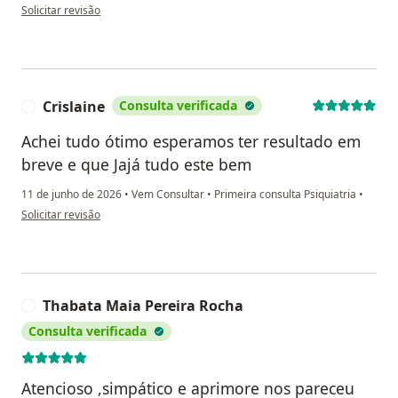
na opinião do utilizador Manoel
Solicitar revisão
Crislaine
Consulta verificada
C
Achei tudo ótimo esperamos ter resultado em
breve e que Jajá tudo este bem
11 de junho de 2026
•
Vem Consultar
•
Primeira consulta Psiquiatria
•
na opinião do utilizador Crislaine
Solicitar revisão
Thabata Maia Pereira Rocha
T
Consulta verificada
Atencioso ,simpático e aprimore nos pareceu