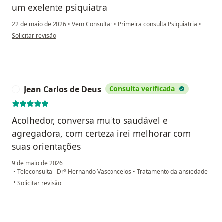
um exelente psiquiatra
22 de maio de 2026
•
Vem Consultar
•
Primeira consulta Psiquiatria
•
na opinião do utilizador Thabata Maia Pereira Rocha
Solicitar revisão
Jean Carlos de Deus
Consulta verificada
J
Acolhedor, conversa muito saudável e
agregadora, com certeza irei melhorar com
suas orientações
9 de maio de 2026
•
Teleconsulta - Drº Hernando Vasconcelos
•
Tratamento da ansiedade
na opinião do utilizador Jean Carlos de Deus
•
Solicitar revisão