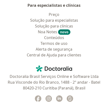
Para especialistas e clínicas
Preço
Solução para especialistas
Solução para clinicas
Noa Notes
novo
Conteúdos
Termos de uso
Alerta de segurança
Central de Ajuda para clientes
Contato
Doctoralia - Homepage
Doctoralia Brasil Serviços Online e Software Ltda
Rua Visconde do Rio Branco, 1488 - 2º andar - Batel
80420-210 Curitiba (Paraná), Brasil
Facebook
abre num novo separador
Instagram
abre num novo separador
Linkedin
abre num novo separad
Glassdoor
abre num novo se