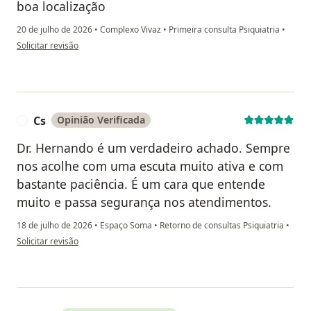
boa localização
20 de julho de 2026
•
Complexo Vivaz
•
Primeira consulta Psiquiatria
•
na opinião do utilizador Jorge Pessoa
Solicitar revisão
Cs
Opinião Verificada
C
Dr. Hernando é um verdadeiro achado. Sempre
nos acolhe com uma escuta muito ativa e com
bastante paciência. É um cara que entende
muito e passa segurança nos atendimentos.
18 de julho de 2026
•
Espaço Soma
•
Retorno de consultas Psiquiatria
•
na opinião do utilizador Cs
Solicitar revisão