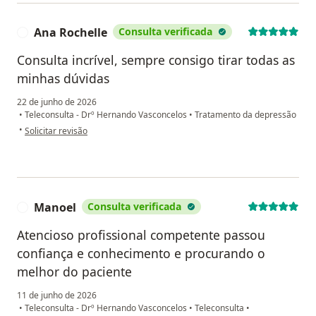
Ana Rochelle
Consulta verificada
A
Consulta incrível, sempre consigo tirar todas as
minhas dúvidas
22 de junho de 2026
•
Teleconsulta - Drº Hernando Vasconcelos
•
Tratamento da depressão
na opinião do utilizador Ana Rochelle
•
Solicitar revisão
Manoel
Consulta verificada
M
Atencioso profissional competente passou
confiança e conhecimento e procurando o
melhor do paciente
11 de junho de 2026
•
Teleconsulta - Drº Hernando Vasconcelos
•
Teleconsulta
•