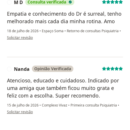
M D
Consulta verificada
M
Empatia e conhecimento do Dr é surreal, tenho
melhorado mais cada dia minha rotina. Amo
18 de julho de 2026
•
Espaço Soma
•
Retorno de consultas Psiquiatria
•
na opinião do utilizador M D
Solicitar revisão
Nanda
Opinião Verificada
N
Atencioso, educado e cuidadoso. Indicado por
uma amiga que também ficou muito grata e
feliz com a escolha. Super recomendo.
15 de julho de 2026
•
Complexo Vivaz
•
Primeira consulta Psiquiatria
•
na opinião do utilizador Nanda
Solicitar revisão