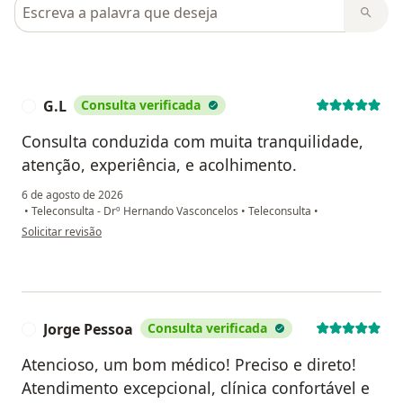
Pesquisar em opiniões
G.L
Consulta verificada
G
Consulta conduzida com muita tranquilidade,
atenção, experiência, e acolhimento.
6 de agosto de 2026
•
Teleconsulta - Drº Hernando Vasconcelos
•
Teleconsulta
•
na opinião do utilizador G.L
Solicitar revisão
Jorge Pessoa
Consulta verificada
J
Atencioso, um bom médico! Preciso e direto!
Atendimento excepcional, clínica confortável e