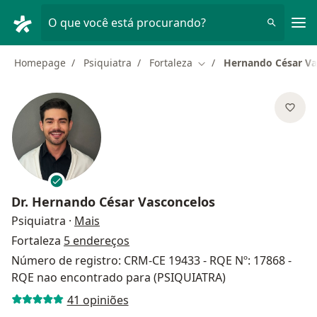
Men
O que você está procurando?
Homepage
Psiquiatra
Fortaleza
Hernando César Va
Mudar de cidade
Dr.
Hernando César Vasconcelos
sobre as especializações
Psiquiatra
·
Mais
Fortaleza
5 endereços
Número de registro: CRM-CE 19433 - RQE Nº: 17868 -
RQE nao encontrado para (PSIQUIATRA)
41 opiniões